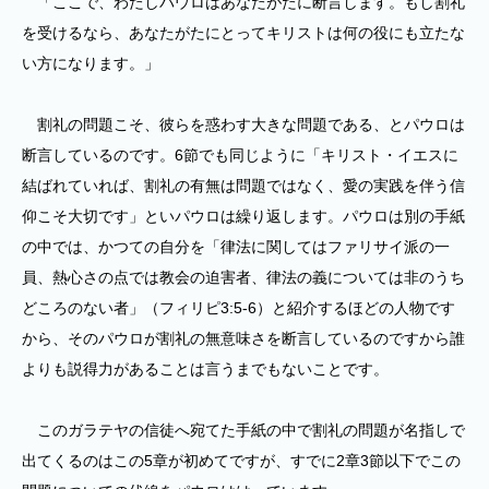
「ここで、わたしパウロはあなたがたに断言します。もし割礼
を受けるなら、あなたがたにとってキリストは何の役にも立たな
い方になります。」
割礼の問題こそ、彼らを惑わす大きな問題である、とパウロは
断言しているのです。6節でも同じように「キリスト・イエスに
結ばれていれば、割礼の有無は問題ではなく、愛の実践を伴う信
仰こそ大切です」といパウロは繰り返します。パウロは別の手紙
の中では、かつての自分を「律法に関してはファリサイ派の一
員、熱心さの点では教会の迫害者、律法の義については非のうち
どころのない者」（フィリピ3:5-6）と紹介するほどの人物です
から、そのパウロが割礼の無意味さを断言しているのですから誰
よりも説得力があることは言うまでもないことです。
このガラテヤの信徒へ宛てた手紙の中で割礼の問題が名指しで
出てくるのはこの5章が初めてですが、すでに2章3節以下でこの