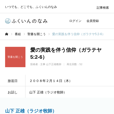
いつでも、どこでも、ふくいんのなみ
記事検索
ログイン
会員登録
番組
聖書を開こう
愛の実践を伴う信仰（ガラテヤ5:2-6）
ホーム
愛の実践を伴う信仰（ガラテヤ
5:2-6）
聖書を開こう
投稿者 :
主事 山下正雄教師
再生回数：52
放送日
２００８年２月１４日（木）
お話し
山下 正雄（ラジオ牧師）
山下 正雄（ラジオ牧師）