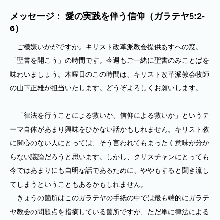
メッセージ： 愛の実践を伴う信仰（ガラテヤ5:2-
6）
ご機嫌いかがですか。キリスト改革派教会提供あすへの窓。
「聖書を開こう」の時間です。今週もご一緒に聖書のみことばを
味わいましょう。木曜日のこの時間は、キリスト改革派教会牧師
の山下正雄が担当いたします。どうぞよろしくお願いします。
「律法を行うことによる救いか、信仰による救いか」というテ
ーマ自体があまり興味をひかない話かもしれません。キリスト教
に関心のない人にとっては、そう言われてもまったく意味が分か
らない議論だろうと思います。しかし、クリスチャンにとっても
今ではあまりにも自明な話であるために、ややもすると聞き流し
てしまうということもあるかもしれません。
きょうの箇所はこのガラテヤの手紙の中では最も端的にガラテ
ヤ教会の問題点を指摘している箇所ですが、ただ単に律法による