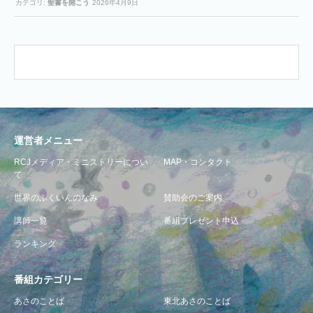
カテゴリ:
聖書を開こう
2026年4月9日
運営者メニュー
RCJメディア・ミニストリーについ
MAP・コンタクト
て
世界のふくいんのなみ
賛助会のご案内
講師一覧
番組プレゼント申込
ランキング
番組カテゴリー
あさのことば
東北あさのことば