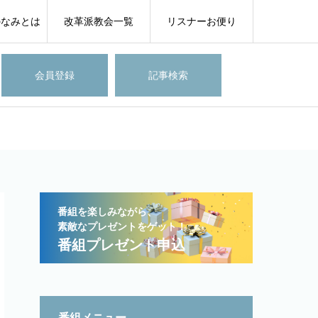
のなみとは
改革派教会一覧
リスナーお便り
会員登録
記事検索
番組を楽しみながら、
素敵なプレゼントをゲット！
番組プレゼント申込
番組メニュー