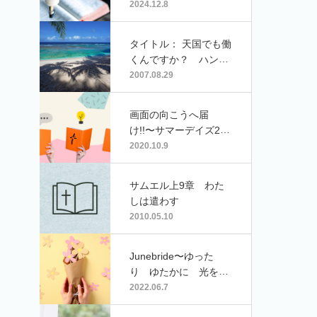
2024.12.8
タイトル： 天国でも働
くんですか？ ハンド
ルネーム･山さん
2007.08.29
画面の向こうへ届
け!!〜サマーデイズ202
0オンラインゲスト：
2020.10.9
大嶋重徳（鳩ケ谷福音
自由教会牧師）
サムエル上9章 わた
しは遣わす
2010.05.10
Junebride〜ゆった
り ゆたかに 光を浴
びて〜♪「『あなたの
2022.06.7
歩き方で』作詞・作