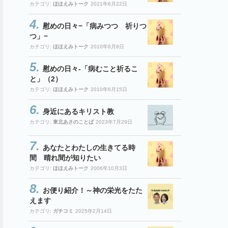
カテゴリ:
ほほえみトーク
2021年6月22日
慰めの日々−「病みつつ 祈りつ
つ」−
カテゴリ:
ほほえみトーク
2010年6月8日
慰めの日々-「病むこと祈るこ
と」（2）
カテゴリ:
ほほえみトーク
2010年6月15日
身近にあるキリスト教
カテゴリ:
東北あさのことば
2023年7月29日
あなたとわたしの生きてる時
間 晴れ間が知りたい
カテゴリ:
ほほえみトーク
2006年10月3日
お便り紹介！～神の栄光をたた
えます
カテゴリ:
ガチコミ
2025年2月14日