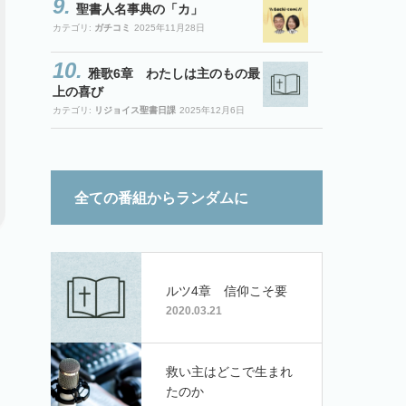
聖書人名事典の「カ」
カテゴリ:
ガチコミ
2025年11月28日
雅歌6章 わたしは主のもの最
上の喜び
カテゴリ:
リジョイス聖書日課
2025年12月6日
全ての番組からランダムに
ルツ4章 信仰こそ要
2020.03.21
救い主はどこで生まれ
たのか