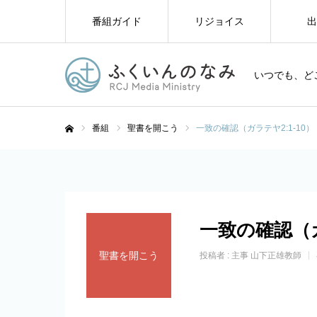
番組ガイド
リジョイス
出
いつでも、ど
番組
聖書を開こう
一致の確認（ガラテヤ2:1-10）
ホーム
一致の確認（ガ
聖書を開こう
投稿者 :
主事 山下正雄教師