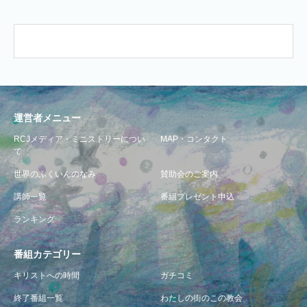
運営者メニュー
RCJメディア・ミニストリーについ
MAP・コンタクト
て
世界のふくいんのなみ
賛助会のご案内
講師一覧
番組プレゼント申込
ランキング
番組カテゴリー
キリストへの時間
ガチコミ
終了番組一覧
わたしの街のこの教会