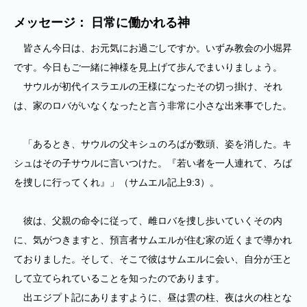
メッセージ： 日常に働かれる神
皆さん今日は、お元気にお過ごしですか。いずみ教会の小堀昇
です。今日もご一緒に神様を見上げて歩んでまいりましょう。
サウルが初代イスラエルの王様になったその切っ掛け、それ
は、家のロバがいなくなったと言う非常に小さな出来事でした。
「あるとき、サウルの父キシュのろばが数頭、姿を消した。キ
シュはその子サウルに言いつけた。『若い者を一人連れて、ろば
を捜しに行ってくれ』」（サムエル記上9:3）。
彼は、父親の命令に従って、雌ロバを捜し歩いていくその内
に、気がつきますと、預言者サムエルが住む家の近くまで導かれ
ておりました。そして、そこで彼はサムエルに会い、自分が王と
して立てられていることを知ったのであります。
出エジプト記にありますように、昼は雲の柱、夜は火の柱とな