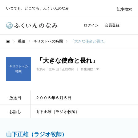
いつでも、どこでも、ふくいんのなみ
記事検索
ログイン
会員登録
番組
キリストへの時間
「大きな使命と畏れ」
ホーム
「大きな使命と畏れ」
キリストへの
投稿者 :
主事 山下正雄教師
再生回数：31
時間
放送日
２００５年６月５日
お話し
山下正雄（ラジオ牧師）
山下正雄（ラジオ牧師）