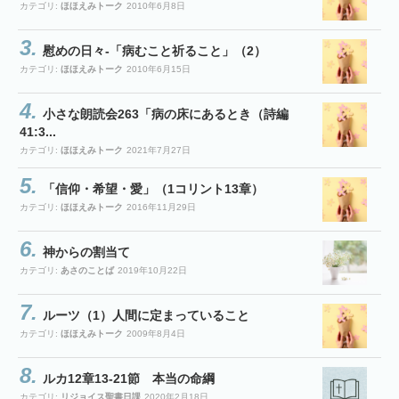
カテゴリ:
ほほえみトーク
2010年6月8日
慰めの日々-「病むこと祈ること」（2）
カテゴリ:
ほほえみトーク
2010年6月15日
小さな朗読会263「病の床にあるとき（詩編
41:3...
カテゴリ:
ほほえみトーク
2021年7月27日
「信仰・希望・愛」（1コリント13章）
カテゴリ:
ほほえみトーク
2016年11月29日
神からの割当て
カテゴリ:
あさのことば
2019年10月22日
ルーツ（1）人間に定まっていること
カテゴリ:
ほほえみトーク
2009年8月4日
ルカ12章13-21節 本当の命綱
カテゴリ:
リジョイス聖書日課
2020年2月18日