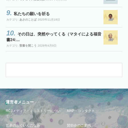
私たちの願いを祈る
カテゴリ:
あさのことば
2025年11月19日
その日は、突然やってくる（マタイによる福音
書24:...
カテゴリ:
聖書を開こう
2026年4月9日
運営者メニュー
RCJメディア・ミニストリーについ
MAP・コンタクト
て
世界のふくいんのなみ
賛助会のご案内