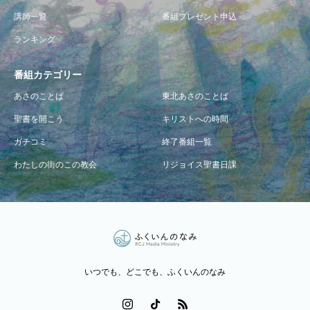
講師一覧
番組プレゼント申込
ランキング
番組カテゴリー
あさのことば
東北あさのことば
聖書を開こう
キリストへの時間
ガチコミ
終了番組一覧
わたしの街のこの教会
リジョイス聖書日課
いつでも、どこでも、ふくいんのなみ