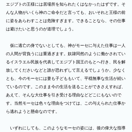
エジプトの王様には居場所を知られたくはなかったはずです。そ
んな人物がいくら神のご命令だと言っても、おいそれと王様の前
に姿をあらわすことは危険すぎます。できることなら、その仕事
は避けたいと思うのが道理でしょう。
仮に逃亡の身でないとしても、神がモーセに与えた仕事は一人
の人間が背負うには重過ぎます。奴隷同然のように働かされてい
るイスラエル民族を代表してエジプト国王のもとへ行き、民を解
放してくださいなどと誰が恐れずして言えるでしょうか。少なく
とも、今のモーセには妻も子どももいて、平穏無事な生活が続い
ているのです。このまま今の生活を送ることができさえすれば、
あえて、そんな大仕事を引き受ける理由などどこにもないので
す。当然モーセは色々な理由をつけては、この与えられた仕事か
ら逃れようと懸命なのです。
いずれにしても、このようなモーセの姿には、後の偉大な指導