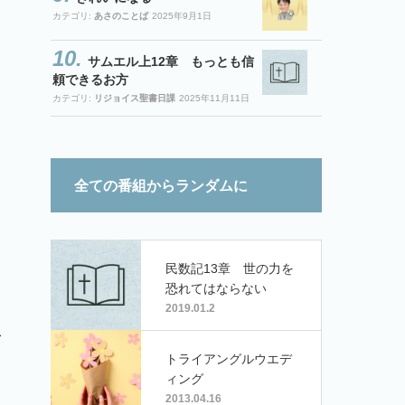
カテゴリ:
あさのことば
2025年9月1日
サムエル上12章 もっとも信
頼できるお方
カテゴリ:
リジョイス聖書日課
2025年11月11日
全ての番組からランダムに
民数記13章 世の力を
恐れてはならない
2019.01.2
こ
トライアングルウエデ
ィング
2013.04.16