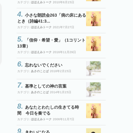
カテゴリ:
ほほえみトーク
2010年6月15日
小さな朗読会263「病の床にある
とき（詩編41:3...
カテゴリ:
ほほえみトーク
2021年7月27日
「信仰・希望・愛」（1コリント
13章）
カテゴリ:
ほほえみトーク
2016年11月29日
忘れないでください
カテゴリ:
あさのことば
2018年2月15日
基準としての神の言葉
カテゴリ:
あさのことば
2014年1月15日
あなたとわたしの生きてる時
間 今日を奏でる
カテゴリ:
ほほえみトーク
2006年11月7日
きれいになる