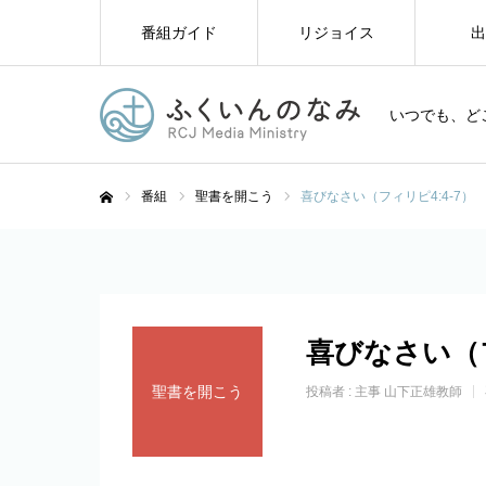
番組ガイド
リジョイス
出
いつでも、ど
番組
聖書を開こう
喜びなさい（フィリピ4:4-7）
ホーム
喜びなさい（フ
聖書を開こう
投稿者 :
主事 山下正雄教師