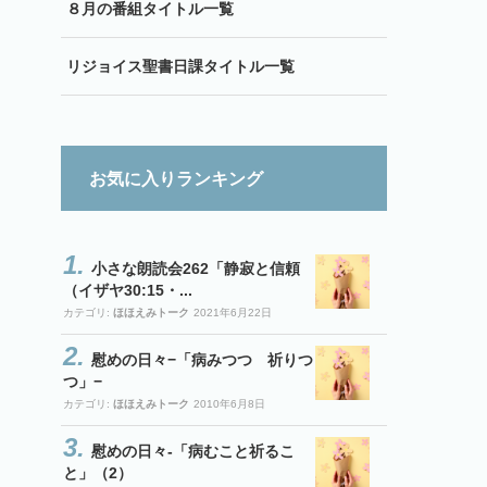
８月の番組タイトル一覧
リジョイス聖書日課タイトル一覧
お気に入りランキング
小さな朗読会262「静寂と信頼
（イザヤ30:15・...
カテゴリ:
ほほえみトーク
2021年6月22日
慰めの日々−「病みつつ 祈りつ
つ」−
カテゴリ:
ほほえみトーク
2010年6月8日
慰めの日々-「病むこと祈るこ
と」（2）