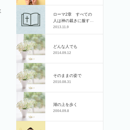
主
ローマ2章 すべての
人は神の裁きに服すべ
き罪人
2013.11.9
どんな人でも
2014.09.12
そのままの姿で
2010.08.31
湖の上を歩く
2004.09.8