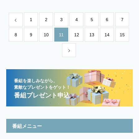
1
2
3
4
5
6
7
8
9
10
11
12
13
14
15
番組を楽しみながら、
素敵なプレゼントをゲット！
番組プレゼント申込
番組メニュー