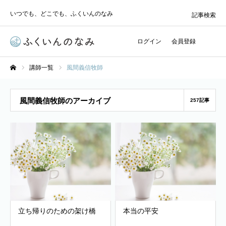
いつでも、どこでも、ふくいんのなみ
記事検索
ログイン
会員登録
講師一覧
風間義信牧師
ホーム
風間義信牧師のアーカイブ
257記事
立ち帰りのための架け橋
本当の平安