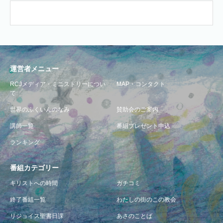
運営者メニュー
RCJメディア・ミニストリーについ
MAP・コンタクト
て
世界のふくいんのなみ
賛助会のご案内
講師一覧
番組プレゼント申込
ランキング
番組カテゴリー
キリストへの時間
ガチコミ
終了番組一覧
わたしの街のこの教会
リジョイス聖書日課
あさのことば