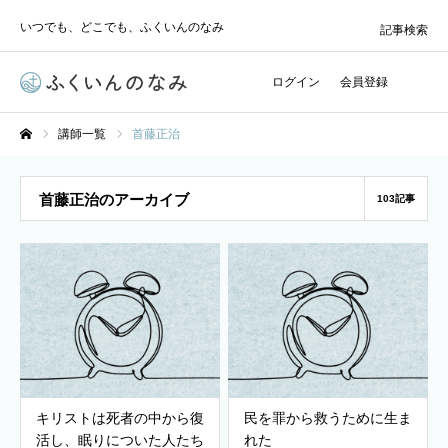
いつでも、どこでも、ふくいんのなみ
記事検索
ログイン
会員登録
講師一覧
首藤正治
ホーム
首藤正治のアーカイブ
103記事
キリストは死者の中から復
民を罪から救うために生ま
活し、眠りについた人たち
れた