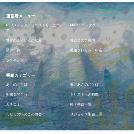
運営者メニュー
RCJメディア・ミニストリーについ
MAP・コンタクト
て
世界のふくいんのなみ
賛助会のご案内
講師一覧
番組プレゼント申込
ランキング
番組カテゴリー
あさのことば
東北あさのことば
聖書を開こう
キリストへの時間
ガチコミ
終了番組一覧
わたしの街のこの教会
リジョイス聖書日課