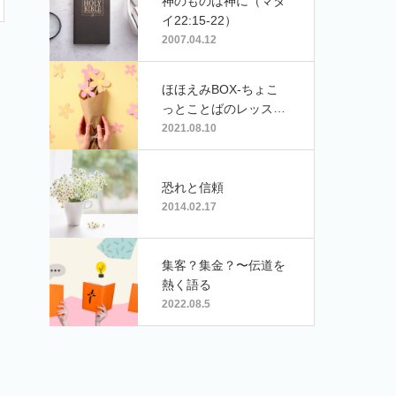
神のものは神に（マタ
イ22:15-22）
2007.04.12
ほほえみBOX-ちょこ
っとことばのレッスン
（39）「声のオーケス
2021.08.10
トラ」
恐れと信頼
2014.02.17
集客？集金？〜伝道を
熱く語る
2022.08.5