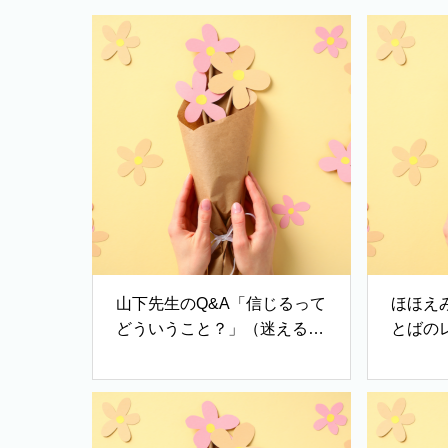
山下先生のQ&A「信じるって
ほほえみ
どういうこと？」（迷える羊
とばの
さん）
レーミ
の地の