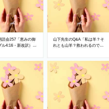
朗読会257「恵みの御
山下先生のQ&A「私は羊？そ
ル4:16・新改訳）」
れとも山羊？救われるのでし
こいの水のほとりに
ょうか？（マタイ25章）」
への慰めのことば」
（千葉県 Tさん）
スポルジョン著）