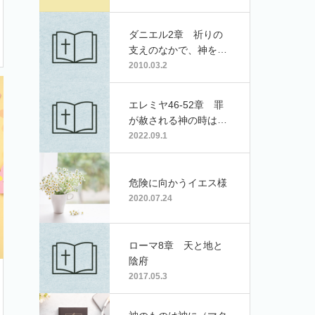
ダニエル2章 祈りの
支えのなかで、神を証
しする
2010.03.2
エレミヤ46-52章 罪
が赦される神の時は必
ず来る
2022.09.1
危険に向かうイエス様
2020.07.24
ローマ8章 天と地と
陰府
2017.05.3