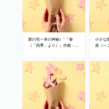
髪の毛一本の神秘♪「『春
小さな
（「四季」より）』作曲：ヴ
座（へブ
ィヴァルディ」♪「『父よ』
（「い
作詞・作曲・歌：二宮聖名
て〜魂
子」
C.H.