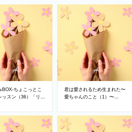
BOX-ちょこっとこ
君は愛されるため生まれた〜
レッスン（36）「リフ
愛ちゃんのこと（1）〜
ングノート」♪「『こ
♪「『たいせつなきみ』歌：
果てまで』歌：ノア」
ノア」