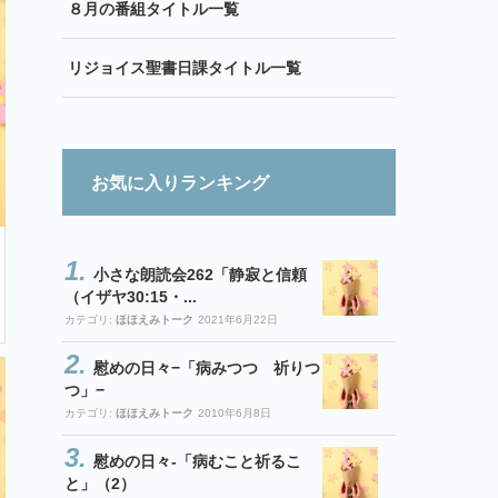
８月の番組タイトル一覧
リジョイス聖書日課タイトル一覧
お気に入りランキング
小さな朗読会262「静寂と信頼
（イザヤ30:15・...
カテゴリ:
ほほえみトーク
2021年6月22日
慰めの日々−「病みつつ 祈りつ
つ」−
カテゴリ:
ほほえみトーク
2010年6月8日
慰めの日々-「病むこと祈るこ
と」（2）