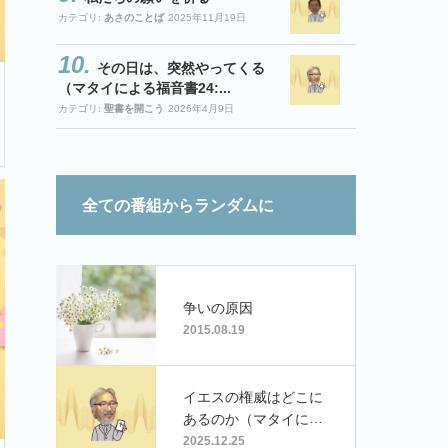
カテゴリ:
あさのことば
2025年11月19日
その日は、突然やってくる
（マタイによる福音書24:...
カテゴリ:
聖書を開こう
2026年4月9日
全ての番組からランダムに
争いの原因
2015.08.19
イエスの権威はどこに
あるのか（マタイによ
る福音書21:23～27）
2025.12.25