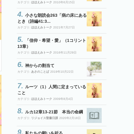
カテゴリ:
ほほえみトーク
2010年6月15日
小さな朗読会263「病の床にある
とき（詩編41:3...
カテゴリ:
ほほえみトーク
2021年7月27日
「信仰・希望・愛」（1コリント
13章）
カテゴリ:
ほほえみトーク
2016年11月29日
神からの割当て
カテゴリ:
あさのことば
2019年10月22日
ルーツ（1）人間に定まっている
こと
カテゴリ:
ほほえみトーク
2009年8月4日
ルカ12章13-21節 本当の命綱
カテゴリ:
リジョイス聖書日課
2020年2月18日
私たちの願いを祈る