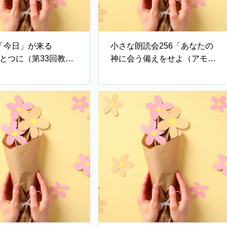
「今日」が来る
小さな朗読会256「あなたの
ひとつに（第33回教会
神に会う備えをせよ（アモス
より）」
書4:12・新改訳）」（「いこ
いの水のほとりにて〜魂への
慰めのことば」C.H.スポルジ
ョン著）