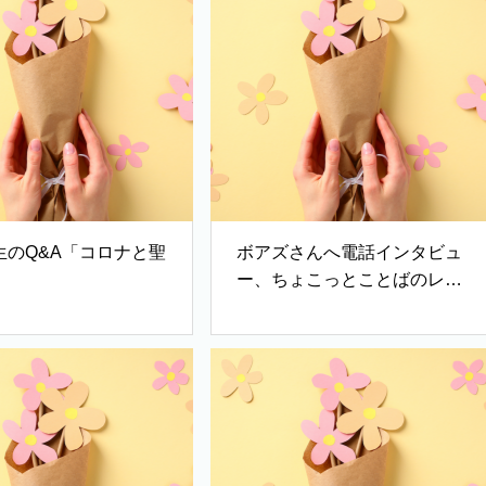
生のQ&A「コロナと聖
ボアズさんへ電話インタビュ
ー、ちょこっとことばのレッ
スン（35）「しあわせのリズ
ム」 ♪「『このままの姿
で』歌：ノア」