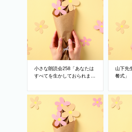
小さな朗読会258「あなたは
山下先
すべてを生かしておられます
餐式」
（ネヘミヤ9:6・新改訳）」
（「いこいの水のほとりに
て〜魂への慰めのことば」
C.H.スポルジョン著）