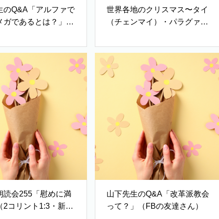
生のQ&A「アルファで
世界各地のクリスマス〜タイ
メガであるとは？」
（チェンマイ）・パラグァイ
終わりを恐ろしく思っ
（イグアス）・南アフリカ
うリスナーより）
（フリーステート州ブルーム
フォンテン）〜ジョイクリゲ
スト：大西美穂（宝塚教会）
朗読会255「慰めに満
山下先生のQ&A「改革派教会
2コリント1:3・新改
って？」（FBの友達さん）
（「いこいの水のほと