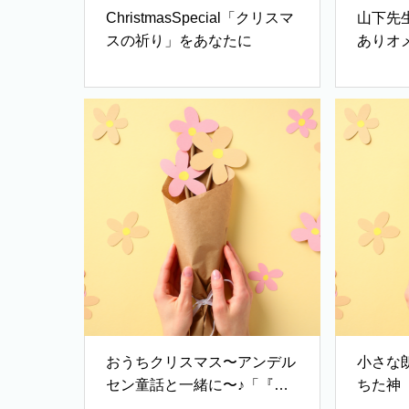
ChristmasSpecial「クリスマ
山下先
スの祈り」をあなたに
ありオ
（世の
てしま
おうちクリスマス〜アンデル
小さな
セン童話と一緒に〜♪「『も
ちた神（
うふりむかない』歌：ノア」
訳）」