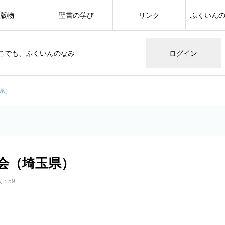
版物
聖書の学び
リンク
ふくいん
こでも、ふくいんのなみ
ログイン
玉県）
戸教会（埼玉県）
：59