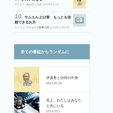
カテゴリ:
あさのことば
2025年9月1日
サムエル上12章 もっとも信
頼できるお方
カテゴリ:
リジョイス聖書日課
2025年11月11日
全ての番組からランダムに
伊達巻と信仰の中身
2025.05.24
見よ、わたしはあなた
と共にいる
2015.03.1