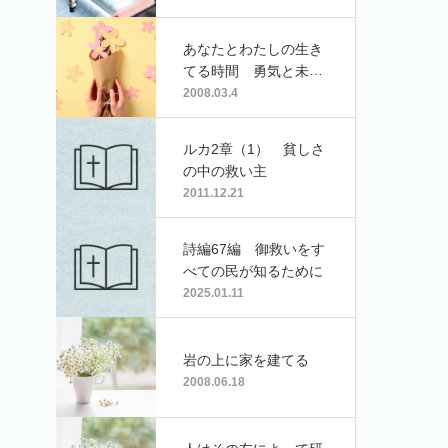
あなたとわたしの生き
てる時間 勇気と未来-
あすへの窓34周年-
2008.03.4
ルカ2章（1） 貧しさ
の中の救い主
2011.12.21
詩編67編 御救いをす
べての民が知るために
2025.01.11
岩の上に家を建てる
2008.06.18