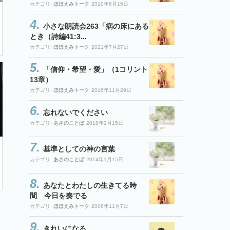
カテゴリ:
ほほえみトーク
2010年6月15日
小さな朗読会263「病の床にある
とき（詩編41:3...
カテゴリ:
ほほえみトーク
2021年7月27日
「信仰・希望・愛」（1コリント
13章）
カテゴリ:
ほほえみトーク
2016年11月29日
忘れないでください
カテゴリ:
あさのことば
2018年2月15日
基準としての神の言葉
カテゴリ:
あさのことば
2014年1月15日
あなたとわたしの生きてる時
間 今日を奏でる
カテゴリ:
ほほえみトーク
2006年11月7日
きれいになる