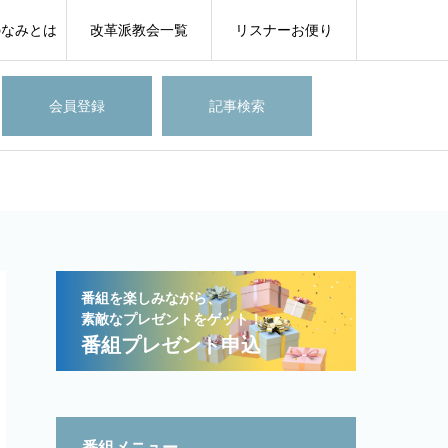
のなみとは
改革派教会一覧
リスナーお便り
会員登録
記事検索
番組を楽しみながら、
素敵なプレゼントをゲット！
番組プレゼント申込
番組メニュー