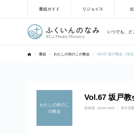
番組ガイド
リジョイス
出
いつでも、ど
番組
わたしの街のこの教会
Vol.67 坂戸教会（埼
ホーム
Vol.67 坂
わたしの街のこ
投稿者 :
jesus-web
再生回数
の教会