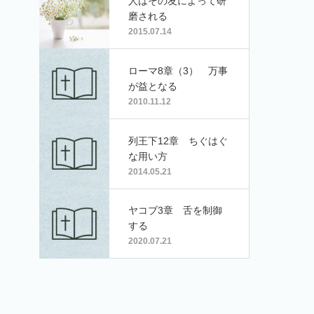
人はその友によって研
磨される
2015.07.14
ローマ8章（3） 万事
が益となる
2010.11.12
列王下12章 ちぐはぐ
な用い方
2014.05.21
ヤコブ3章 舌を制御
する
2020.07.21