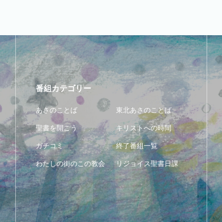
番組カテゴリー
あさのことば
東北あさのことば
聖書を開こう
キリストへの時間
ガチコミ
終了番組一覧
わたしの街のこの教会
リジョイス聖書日課