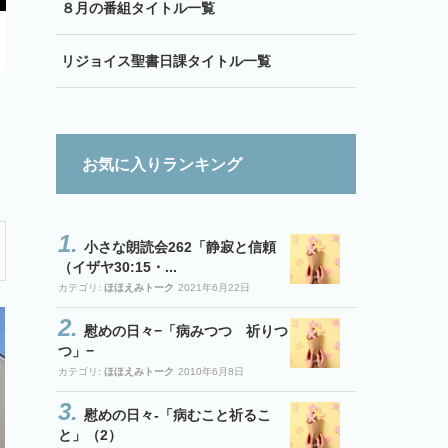
８月の番組タイトル一覧
リジョイス聖書日課タイトル一覧
お気に入りランキング
小さな朗読会262「静寂と信頼
（イザヤ30:15・...
カテゴリ:
ほほえみトーク
2021年6月22日
慰めの日々−「病みつつ 祈りつ
つ」−
カテゴリ:
ほほえみトーク
2010年6月8日
慰めの日々-「病むこと祈るこ
と」（2）