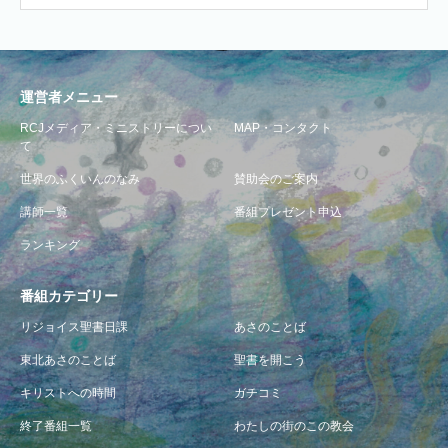
運営者メニュー
RCJメディア・ミニストリーについ
MAP・コンタクト
て
世界のふくいんのなみ
賛助会のご案内
講師一覧
番組プレゼント申込
ランキング
番組カテゴリー
リジョイス聖書日課
あさのことば
東北あさのことば
聖書を開こう
キリストへの時間
ガチコミ
終了番組一覧
わたしの街のこの教会