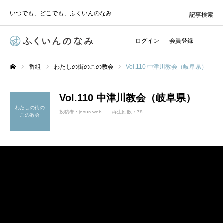
いつでも、どこでも、ふくいんのなみ
記事検索
ログイン
会員登録
番組
わたしの街のこの教会
Vol.110 中津川教会（岐阜県）
ホーム
Vol.110 中津川教会（岐阜県）
わたしの街の
投稿者 :
jesus-web
再生回数：78
この教会