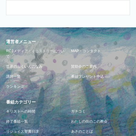
運営者メニュー
RCJメディア・ミニストリーについ
MAP・コンタクト
て
世界のふくいんのなみ
賛助会のご案内
講師一覧
番組プレゼント申込
ランキング
番組カテゴリー
キリストへの時間
ガチコミ
終了番組一覧
わたしの街のこの教会
リジョイス聖書日課
あさのことば