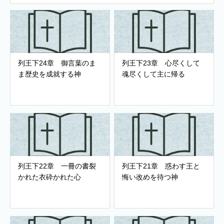
列王下24章 御言葉のま
列王下23章 心尽くして
ま歴史を成就する神
魂尽くして主に帰る
列王下22章 一冊の書裂
列王下21章 惑わす王と
かれた衣砕かれた心
悔い改めを待つ神