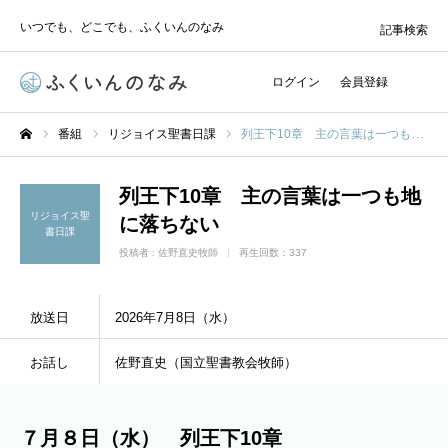
いつでも、どこでも、ふくいんのなみ
記事検索
ログイン
会員登録
番組
リジョイス聖書日課
列王下10章 主の言葉は一つも地に落ちない
ホーム
列王下10章 主の言葉は一つも地
リジョイス聖
に落ちない
書日課
投稿者 :
佐野直史牧師
再生回数：337
放送日
2026年7月8日（水）
お話し
佐野直史（国立聖書教会牧師）
７月８日（水） 列王下10章