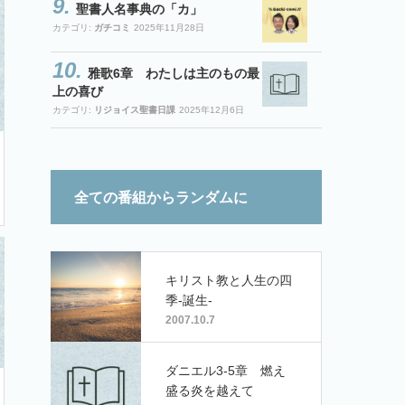
聖書人名事典の「カ」
カテゴリ:
ガチコミ
2025年11月28日
雅歌6章 わたしは主のもの最
上の喜び
カテゴリ:
リジョイス聖書日課
2025年12月6日
全ての番組からランダムに
キリスト教と人生の四
季-誕生-
2007.10.7
ダニエル3-5章 燃え
盛る炎を越えて