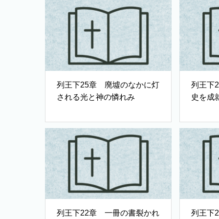
列王下25章 廃墟のなかに灯
列王下
される光と神の憐れみ
史を成
列王下22章 一冊の書裂かれ
列王下