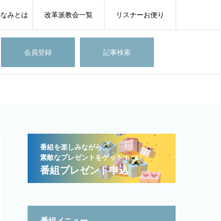
のなみとは
改革派教会一覧
リスナーお便り
会員登録
記事検索
番組を楽しみながら、
素敵なプレゼントをゲット！
番組プレゼント申込
番組メニュー