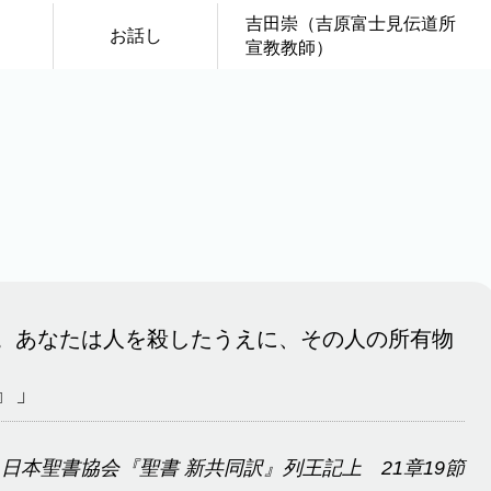
吉田崇（吉原富士見伝道所
）
お話し
宣教教師）
。あなたは人を殺したうえに、その人の所有物
』」
日本聖書協会『聖書 新共同訳』列王記上 21章19節