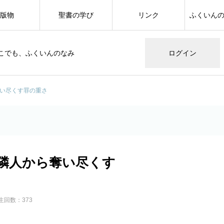
版物
聖書の学び
リンク
ふくいん
こでも、ふくいんのなみ
ログイン
奪い尽くす罪の重さ
 隣人から奪い尽くす
生回数：373