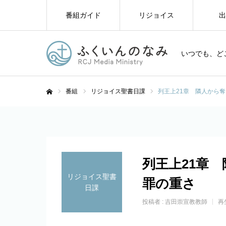
番組ガイド
リジョイス
出
いつでも、ど
番組
リジョイス聖書日課
列王上21章 隣人から
ホーム
列王上21章
リジョイス聖書
罪の重さ
日課
投稿者 :
吉田崇宣教教師
再