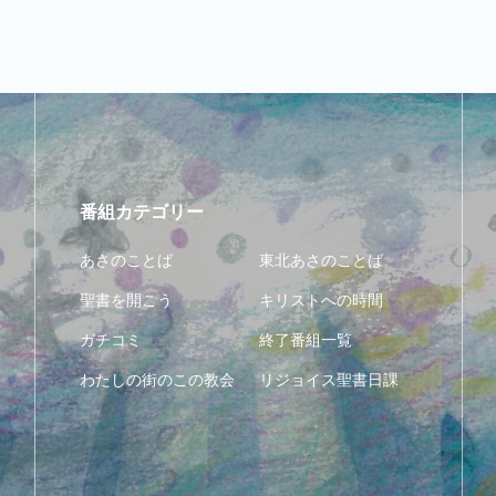
番組カテゴリー
あさのことば
東北あさのことば
聖書を開こう
キリストへの時間
ガチコミ
終了番組一覧
わたしの街のこの教会
リジョイス聖書日課