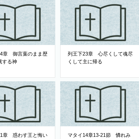
24章 御言葉のまま歴
列王下23章 心尽くして魂尽
就する神
くして主に帰る
21章 惑わす王と悔い
マタイ14章13-21節 憐れみ