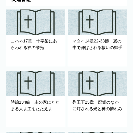
ヨハネ17章 十字架にあ
マタイ14章22-33節 嵐の
らわれる神の栄光
中で伸ばされる救いの御手
詩編134編 主の家にとど
列王下25章 廃墟のなか
まる人よ主をたたえよ
に灯される光と神の憐れみ