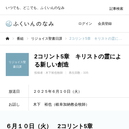
いつでも、どこでも、ふくいんのなみ
記事検索
ログイン
会員登録
番組
リジョイス聖書日課
2コリント5章 キリストの霊による新しい創造
ホーム
2コリント5章 キリストの霊によ
リジョイス聖
る新しい創造
書日課
投稿者 :
木下裕也牧師
再生回数：335
放送日
２０２５年６月１０日（火）
お話し
木下 裕也（岐阜加納教会牧師）
６月１０日（火） 2コリント5章