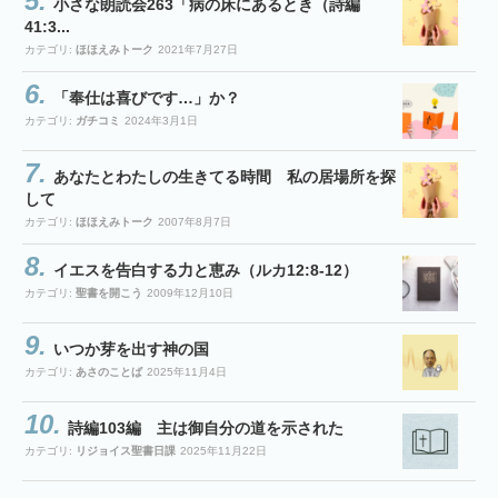
小さな朗読会263「病の床にあるとき（詩編
41:3...
カテゴリ:
ほほえみトーク
2021年7月27日
「奉仕は喜びです…」か？
カテゴリ:
ガチコミ
2024年3月1日
あなたとわたしの生きてる時間 私の居場所を探
して
カテゴリ:
ほほえみトーク
2007年8月7日
イエスを告白する力と恵み（ルカ12:8-12）
カテゴリ:
聖書を開こう
2009年12月10日
いつか芽を出す神の国
カテゴリ:
あさのことば
2025年11月4日
詩編103編 主は御自分の道を示された
カテゴリ:
リジョイス聖書日課
2025年11月22日