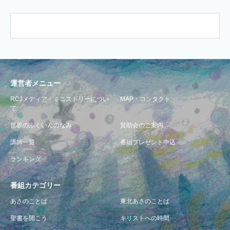
運営者メニュー
RCJメディア・ミニストリーについ
MAP・コンタクト
て
世界のふくいんのなみ
賛助会のご案内
講師一覧
番組プレゼント申込
ランキング
番組カテゴリー
あさのことば
東北あさのことば
聖書を開こう
キリストへの時間