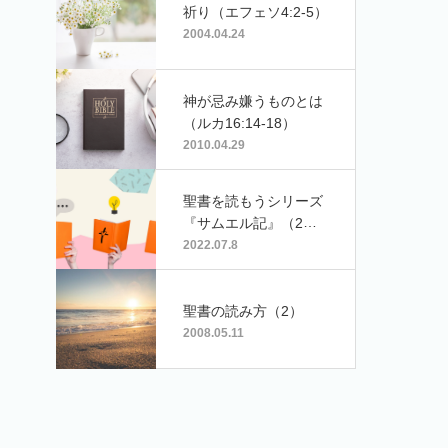
祈り（エフェソ4:2-5）
2004.04.24
神が忌み嫌うものとは
（ルカ16:14-18）
2010.04.29
聖書を読もうシリーズ
『サムエル記』（2）
ゲスト：プチトマト
2022.07.8
聖書の読み方（2）
2008.05.11