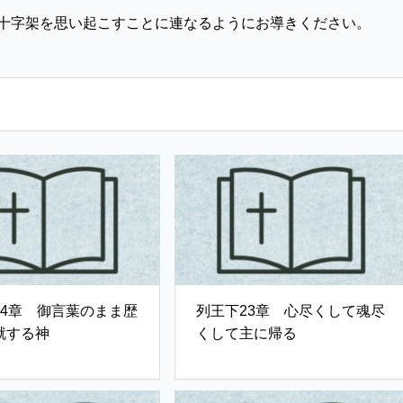
十字架を思い起こすことに連なるようにお導きください。
24章 御言葉のまま歴
列王下23章 心尽くして魂尽
就する神
くして主に帰る