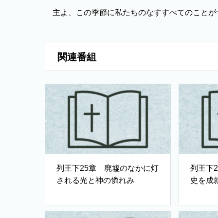
主よ、この季節に私たちのなすすべてのことが
関連番組
列王下25章 廃墟のなかに灯
列王下
される光と神の憐れみ
史を成