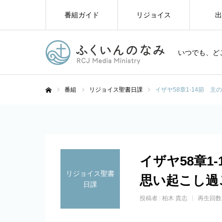
番組ガイド
リジョイス
出
いつでも、ど
番組
リジョイス聖書日課
イザヤ58章1-14節 
ホーム
イザヤ58章1
リジョイス聖書
思い起こし過
日課
投稿者 :
柏木 貴志
再生回数