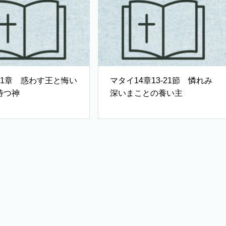
21章 惑わす王と悔い
マタイ14章13-21節 憐れみ
待つ神
深いまことの養い主