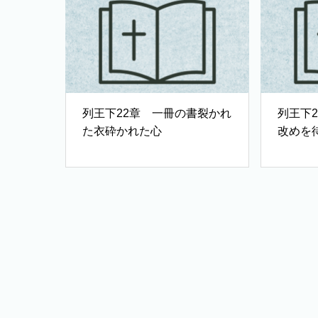
列王下22章 一冊の書裂かれ
列王下
た衣砕かれた心
改めを