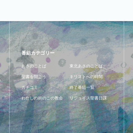
番組カテゴリー
あさのことば
東北あさのことば
聖書を開こう
キリストへの時間
ガチコミ
終了番組一覧
わたしの街のこの教会
リジョイス聖書日課