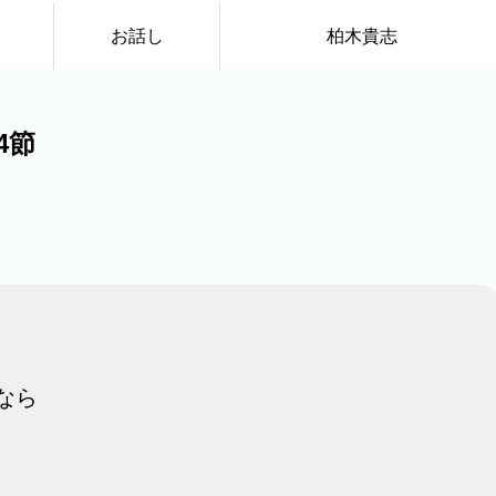
お話し
柏木貴志
4節
なら