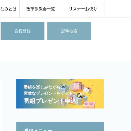
のなみとは
改革派教会一覧
リスナーお便り
会員登録
記事検索
番組を楽しみながら、
素敵なプレゼントをゲット！
番組プレゼント申込
番組メニュー