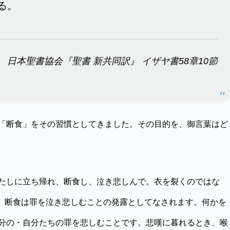
る。
日本聖書協会『聖書 新共同訳』 イザヤ書58章10節
「断食」をその習慣としてきました。その目的を、御言葉はど
たしに立ち帰れ、断食し、泣き悲しんで。衣を裂くのではな
）。断食は罪を泣き悲しむことの発露としてなされます。何かを
分の・自分たちの罪を悲しむことです。悲嘆に暮れるとき、喉