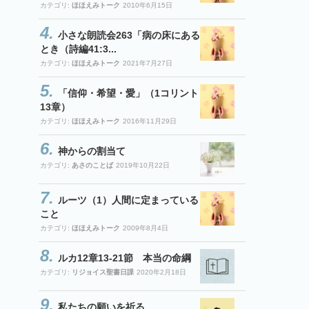
カテゴリ:
ほほえみトーク
2010年6月15日
小さな朗読会263「病の床にある
とき（詩編41:3...
カテゴリ:
ほほえみトーク
2021年7月27日
「信仰・希望・愛」（1コリント
13章）
カテゴリ:
ほほえみトーク
2016年11月29日
神からの割当て
カテゴリ:
あさのことば
2019年10月22日
ルーツ（1）人間に定まっている
こと
カテゴリ:
ほほえみトーク
2009年8月4日
ルカ12章13-21節 本当の命綱
カテゴリ:
リジョイス聖書日課
2020年2月18日
私たちの願いを祈る