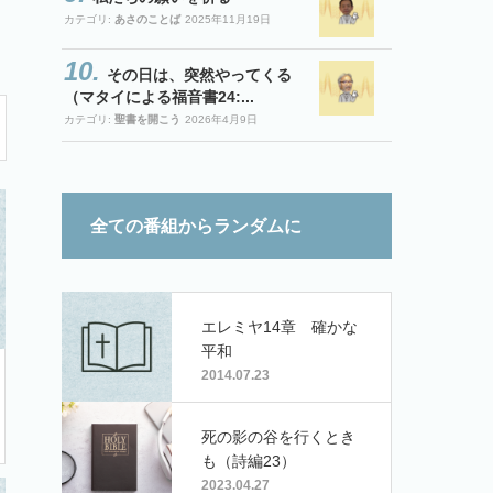
カテゴリ:
あさのことば
2025年11月19日
その日は、突然やってくる
（マタイによる福音書24:...
カテゴリ:
聖書を開こう
2026年4月9日
全ての番組からランダムに
エレミヤ14章 確かな
平和
2014.07.23
死の影の谷を行くとき
も（詩編23）
2023.04.27