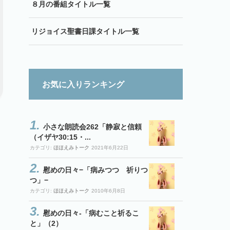
８月の番組タイトル一覧
リジョイス聖書日課タイトル一覧
お気に入りランキング
小さな朗読会262「静寂と信頼
（イザヤ30:15・...
カテゴリ:
ほほえみトーク
2021年6月22日
慰めの日々−「病みつつ 祈りつ
つ」−
カテゴリ:
ほほえみトーク
2010年6月8日
慰めの日々-「病むこと祈るこ
と」（2）