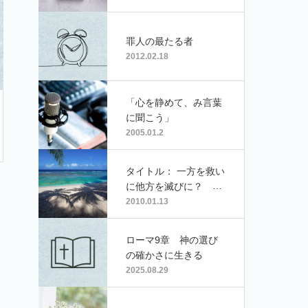
罪人の最たる者
2012.02.18
「心を静めて、み言葉
に聞こう」
2005.01.2
タイトル： 一方を救い
に他方を滅びに？
Ｔ･Ｈさん
2010.01.13
ローマ9章 神の選び
の確かさに生きる
2025.08.29