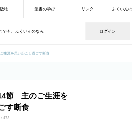
版物
聖書の学び
リンク
ふくいん
こでも、ふくいんのなみ
ログイン
主のご生涯を思い起こし過ごす断食
-14節 主のご生涯を
ごす断食
：473