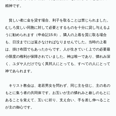
精神です。
貧しい者に金を貸す場合、利子を取ることは禁じられました。
むしろ貧しい同胞に対して必要とするものを十分に貸し与えるよ
うに勧められます（申命記15:8）。隣人の上着を質に取る場合
も、日没までには返さなければなりませんでした。当時の上着
は、掛け布団でもあったからです。人が生きていく上での必要最
小限度の権利が保障されていました。神は唯一であり、憐れみ深
く、ユダヤ人だけでなく異邦人にとっても、すべての人にとって
神であられます。
キリスト教会は、老若男女を問わず、同じ主を信じ、主の名の
もとに集う者の共同体です。お互いが主の憐れみと赦しのもとに
あることを覚えて、互いに祈り、支え合い、手を差し伸べること
が主の御心です。