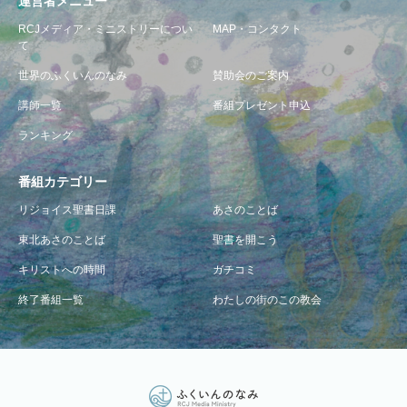
運営者メニュー
RCJメディア・ミニストリーについ
MAP・コンタクト
て
世界のふくいんのなみ
賛助会のご案内
講師一覧
番組プレゼント申込
ランキング
番組カテゴリー
リジョイス聖書日課
あさのことば
東北あさのことば
聖書を開こう
キリストへの時間
ガチコミ
終了番組一覧
わたしの街のこの教会