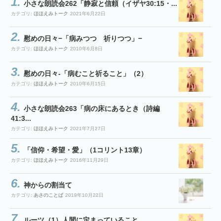
小さな朗読会262「静寂と信頼（イザヤ30:15・...
カテゴリ:
ほほえみトーク
2021年6月22日
慰めの日々−「病みつつ 祈りつつ」−
カテゴリ:
ほほえみトーク
2010年6月8日
慰めの日々-「病むこと祈ること」（2）
カテゴリ:
ほほえみトーク
2010年6月15日
小さな朗読会263「病の床にあるとき（詩編
41:3...
カテゴリ:
ほほえみトーク
2021年7月27日
「信仰・希望・愛」（1コリント13章）
カテゴリ:
ほほえみトーク
2016年11月29日
神からの割当て
カテゴリ:
あさのことば
2019年10月22日
ルーツ（1）人間に定まっていること