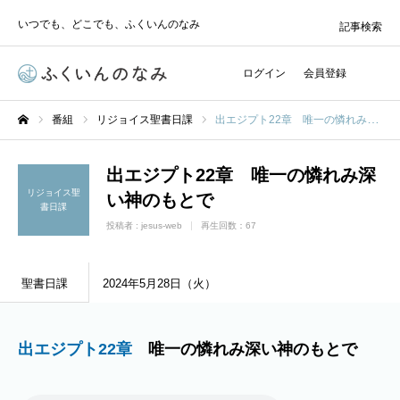
いつでも、どこでも、ふくいんのなみ
記事検索
ログイン
会員登録
番組
リジョイス聖書日課
出エジプト22章 唯一の憐れみ深い神のもとで
ホーム
出エジプト22章 唯一の憐れみ深
リジョイス聖
い神のもとで
書日課
投稿者 :
jesus-web
再生回数：67
聖書日課
2024年5月28日（火）
出エジプト22章
唯一の憐れみ深い神のもとで