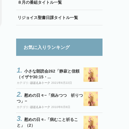
８月の番組タイトル一覧
リジョイス聖書日課タイトル一覧
お気に入りランキング
小さな朗読会262「静寂と信頼
（イザヤ30:15・...
カテゴリ:
ほほえみトーク
2021年6月22日
慰めの日々−「病みつつ 祈りつ
つ」−
カテゴリ:
ほほえみトーク
2010年6月8日
慰めの日々-「病むこと祈るこ
と」（2）