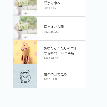
罪から命へ
2011.01.7
耳が痛い言葉
2023.08.22
あなたとわたしの生き
てる時間 35年を感謝
して-ニーバーの祈り-
2009.03.31
信仰の目で見る
2020.12.5