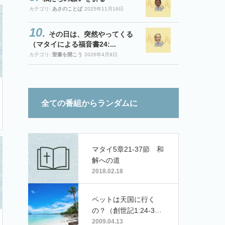
カテゴリ:
あさのことば
2025年11月19日
その日は、突然やってくる
（マタイによる福音書24:...
カテゴリ:
聖書を開こう
2026年4月9日
全ての番組からランダムに
マタイ5章21-37節 和
解への道
2018.02.18
ペットは天国に行く
の？（創世記1:24-3
1）
2009.04.13