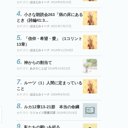
カテゴリ:
ほほえみトーク
2010年6月15日
小さな朗読会263「病の床にある
とき（詩編41:3...
カテゴリ:
ほほえみトーク
2021年7月27日
「信仰・希望・愛」（1コリント
13章）
カテゴリ:
ほほえみトーク
2016年11月29日
神からの割当て
カテゴリ:
あさのことば
2019年10月22日
ルーツ（1）人間に定まっている
こと
カテゴリ:
ほほえみトーク
2009年8月4日
ルカ12章13-21節 本当の命綱
カテゴリ:
リジョイス聖書日課
2020年2月18日
私たちの願いを祈る