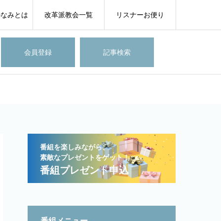
のなみとは
改革派教会一覧
リスナーお便り
会員登録
記事検索
番組を楽しみながら、
素敵なプレゼントをゲット！
番組プレゼント申込
番組メニュー