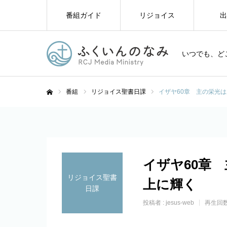
番組ガイド
リジョイス
出
いつでも、ど
番組
リジョイス聖書日課
イザヤ60章 主の栄光
ホーム
イザヤ60章
リジョイス聖書
上に輝く
日課
投稿者 :
jesus-web
再生回数