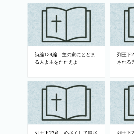
詩編134編 主の家にとどま
列王下
る人よ主をたたえよ
される
列王下23章 心尽くして魂尽
列王下