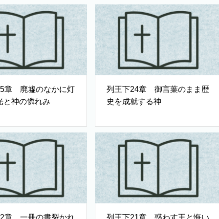
25章 廃墟のなかに灯
列王下24章 御言葉のまま歴
光と神の憐れみ
史を成就する神
22章 一冊の書裂かれ
列王下21章 惑わす王と悔い