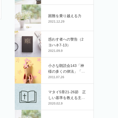
困難を乗り越える力
2021.12.29
惑わす者への警告（2
ヨハネ7-13）
2021.09.9
小さな朗読会143「神
様の多くの律法」「イ
スラエル人の旅の続
2011.07.26
き」（「母と子の聖書
旧約上」45-46章）
マタイ5章21-26節 正
しい基準を教える主イ
エス
2020.02.9