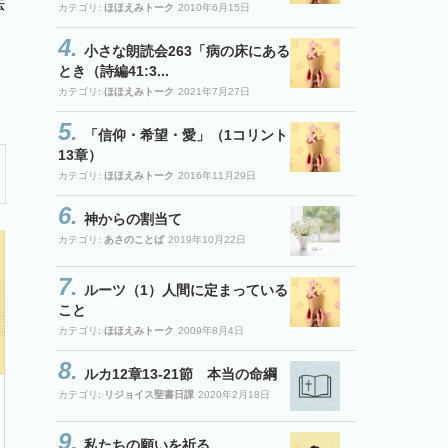
法
カテゴリ:
ほほえみトーク
2010年6月15日
小さな朗読会263「病の床にある
とき（詩編41:3...
カテゴリ:
ほほえみトーク
2021年7月27日
「信仰・希望・愛」（1コリント
13章）
カテゴリ:
ほほえみトーク
2016年11月29日
神からの割当て
カテゴリ:
あさのことば
2019年10月22日
ルーツ（1）人間に定まっている
こと
カテゴリ:
ほほえみトーク
2009年8月4日
ルカ12章13-21節 本当の命綱
カテゴリ:
リジョイス聖書日課
2020年2月18日
私たちの願いを祈る