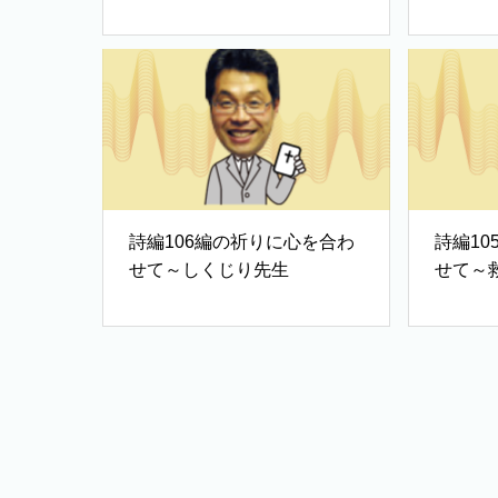
歌②
歌①
詩編106編の祈りに心を合わ
詩編1
せて～しくじり先生
せて～