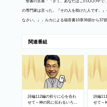
聖書の言葉「『さて、あなたはこの3人の中で、
の専門家は言った。『その人を助けた人です。』
なさい。』」ルカによる福音書10章36節から37
関連番組
詩編112編の祈りに心を合わ
詩編1
せて～神の民に伝わるいろは
せて～