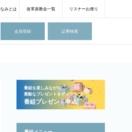
のなみとは
改革派教会一覧
リスナーお便り
会員登録
記事検索
番組を楽しみながら、
素敵なプレゼントをゲット！
番組プレゼント申込
番組メニュー