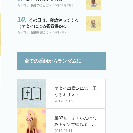
カテゴリ:
あさのことば
2025年11月19日
その日は、突然やってくる
（マタイによる福音書24:...
カテゴリ:
聖書を開こう
2026年4月9日
全ての番組からランダムに
マタイ21章1-11節 王
なるキリスト
2019.04.15
第37回「ふくいんのな
みキャンプ御殿場」へ
あなたも ジョイクリ
2013.06.11