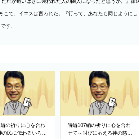
だれが追いはぎに襲われた人の隣人になったと思うか。』律
そこで、イエスは言われた。『行って、あなたも同じようにし
節です。
11編の祈りに心を合わ
詩編107編の祈りに心を合わ
神の民に伝わるいろは
せて～叫びに応える神の慈し