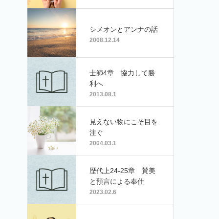
ゲスト：酒井啓介（宿
毛教会牧師）
シメオンとアンナの話
2008.12.14
士師4章 協力して勝
利へ
2013.08.1
見えない物にこそ目を
注ぐ
2004.03.1
歴代上24-25章 賛美
と預言による奉仕
2023.02.6