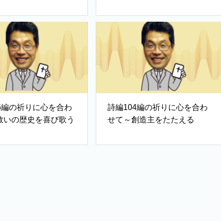
み
05編の祈りに心を合わ
詩編104編の祈りに心を合わ
救いの歴史を喜び歌う
せて～創造主をたたえる