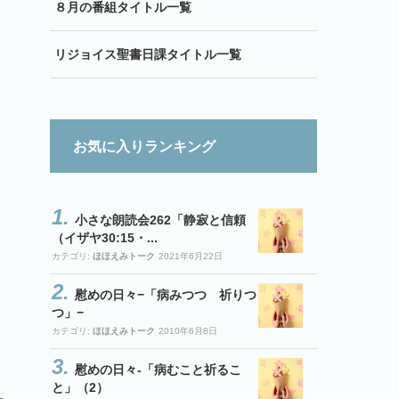
８月の番組タイトル一覧
リジョイス聖書日課タイトル一覧
お気に入りランキング
小さな朗読会262「静寂と信頼
（イザヤ30:15・...
カテゴリ:
ほほえみトーク
2021年6月22日
慰めの日々−「病みつつ 祈りつ
つ」−
カテゴリ:
ほほえみトーク
2010年6月8日
慰めの日々-「病むこと祈るこ
と」（2）