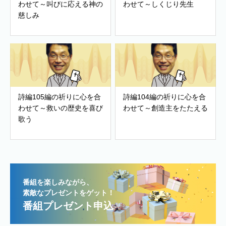
わせて～叫びに応える神の
わせて～しくじり先生
慈しみ
詩編105編の祈りに心を合
詩編104編の祈りに心を合
わせて～救いの歴史を喜び
わせて～創造主をたたえる
歌う
番組を楽しみながら、
素敵なプレゼントをゲット！
番組プレゼント申込