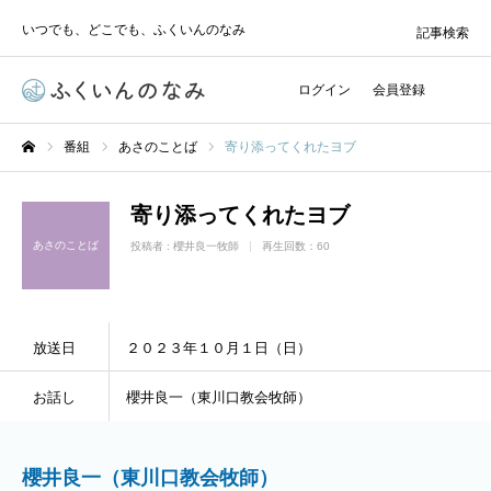
いつでも、どこでも、ふくいんのなみ
記事検索
ログイン
会員登録
番組
あさのことば
寄り添ってくれたヨブ
ホーム
寄り添ってくれたヨブ
あさのことば
投稿者 :
櫻井良一牧師
再生回数：60
放送日
２０２３年１０月１日（日）
お話し
櫻井良一（東川口教会牧師）
櫻井良一（東川口教会牧師）