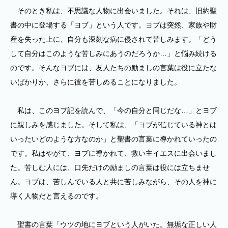
そのとき私は、不思議な人物に出会いました。それは、旧約聖
書の中に登場する「ヨブ」という人です。ヨブは突然、家族や財
産を失った上に、自分も深刻な病に侵されて苦しみます。「どう
して自分はこのような苦しみにあうのだろうか…」と悩み続ける
のです。そんなヨブには、友人たちの励ましの言葉は役に立たな
いばかりか、さらに彼を苦しめることになりました。
私は、このヨブ記を読んで、「今の自分と同じだな…」とヨブ
に親しみを感じました。そして私は、「ヨブが信じている神とは
いったいどのような方なのか」と聖書の言葉に導かれていったの
です。私はやがて、ヨブに導かれて、救い主イエスに出会いまし
た。苦しむ人には、口先だけの励ましの言葉は役には立ちませ
ん。ヨブは、苦しんでいる人と共に苦しみながら、その人を神に
導く人物だと言えるのです。
聖書の言葉「ウツの地にヨブという人がいた。無垢な正しい人