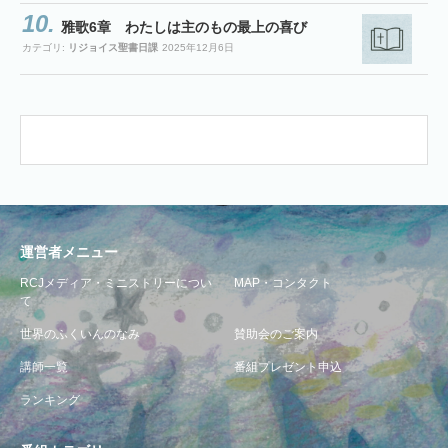
雅歌6章 わたしは主のもの最上の喜び
カテゴリ:
リジョイス聖書日課
2025年12月6日
運営者メニュー
RCJメディア・ミニストリーについ
MAP・コンタクト
て
世界のふくいんのなみ
賛助会のご案内
講師一覧
番組プレゼント申込
ランキング