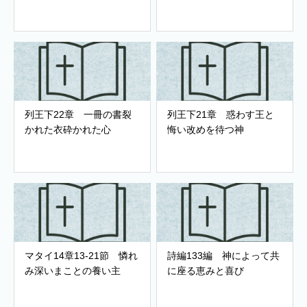
列王下22章 一冊の書裂
列王下21章 惑わす王と
かれた衣砕かれた心
悔い改めを待つ神
マタイ14章13-21節 憐れ
詩編133編 神によって共
み深いまことの養い主
に座る恵みと喜び