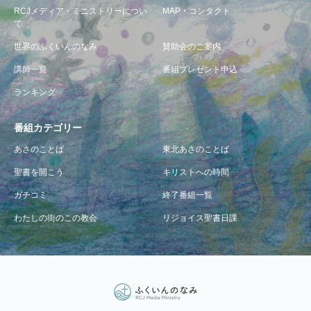
RCJメディア・ミニストリーについ
MAP・コンタクト
て
世界のふくいんのなみ
賛助会のご案内
講師一覧
番組プレゼント申込
ランキング
番組カテゴリー
あさのことば
東北あさのことば
聖書を開こう
キリストへの時間
ガチコミ
終了番組一覧
わたしの街のこの教会
リジョイス聖書日課