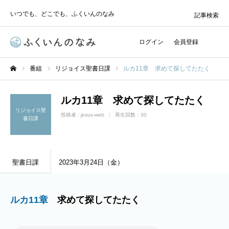
いつでも、どこでも、ふくいんのなみ
記事検索
ログイン
会員登録
番組
リジョイス聖書日課
ルカ11章 求めて探してたたく
ホーム
ルカ11章 求めて探してたたく
リジョイス聖
投稿者 :
jesus-web
再生回数：30
書日課
聖書日課
2023年3月24日（金）
ルカ11章
求めて探してたたく