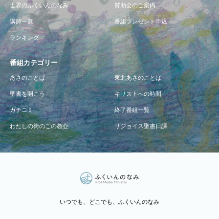
世界のふくいんのなみ
賛助会のご案内
講師一覧
番組プレゼント申込
ランキング
番組カテゴリー
あさのことば
東北あさのことば
聖書を開こう
キリストへの時間
ガチコミ
終了番組一覧
わたしの街のこの教会
リジョイス聖書日課
いつでも、どこでも、ふくいんのなみ