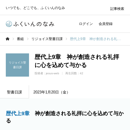
いつでも、どこでも、ふくいんのなみ
記事検索
ログイン
会員登録
番組
リジョイス聖書日課
歴代上9章 神が創造される礼拝に心を込めて与かる
ホーム
歴代上9章 神が創造される礼拝
リジョイス聖
に心を込めて与かる
書日課
投稿者 :
jesus-web
再生回数：42
聖書日課
2023年1月20日（金）
歴代上9章
神が創造される礼拝に心を込めて与か
る