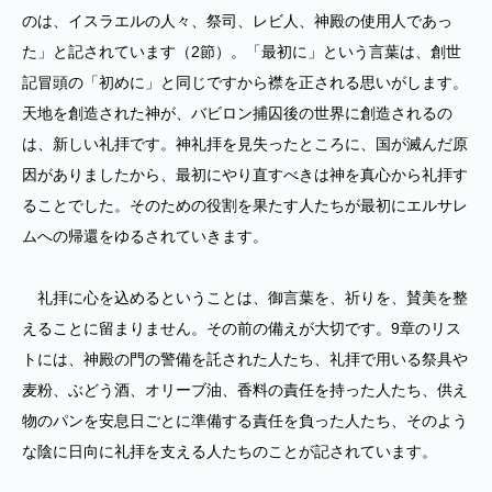
のは、イスラエルの人々、祭司、レビ人、神殿の使用人であっ
た」と記されています（2節）。「最初に」という言葉は、創世
記冒頭の「初めに」と同じですから襟を正される思いがします。
天地を創造された神が、バビロン捕囚後の世界に創造されるの
は、新しい礼拝です。神礼拝を見失ったところに、国が滅んだ原
因がありましたから、最初にやり直すべきは神を真心から礼拝す
ることでした。そのための役割を果たす人たちが最初にエルサレ
ムへの帰還をゆるされていきます。
礼拝に心を込めるということは、御言葉を、祈りを、賛美を整
えることに留まりません。その前の備えが大切です。9章のリス
トには、神殿の門の警備を託された人たち、礼拝で用いる祭具や
麦粉、ぶどう酒、オリーブ油、香料の責任を持った人たち、供え
物のパンを安息日ごとに準備する責任を負った人たち、そのよう
な陰に日向に礼拝を支える人たちのことが記されています。