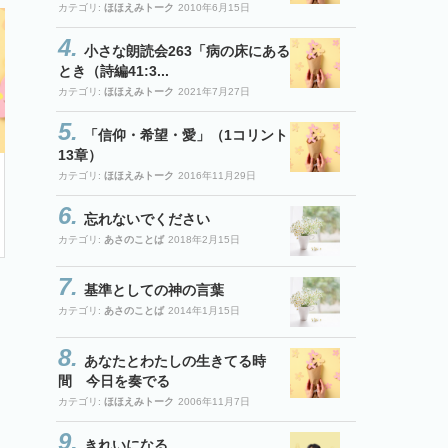
カテゴリ:
ほほえみトーク
2010年6月15日
小さな朗読会263「病の床にある
とき（詩編41:3...
カテゴリ:
ほほえみトーク
2021年7月27日
「信仰・希望・愛」（1コリント
13章）
カテゴリ:
ほほえみトーク
2016年11月29日
忘れないでください
カテゴリ:
あさのことば
2018年2月15日
基準としての神の言葉
カテゴリ:
あさのことば
2014年1月15日
あなたとわたしの生きてる時
間 今日を奏でる
カテゴリ:
ほほえみトーク
2006年11月7日
きれいになる