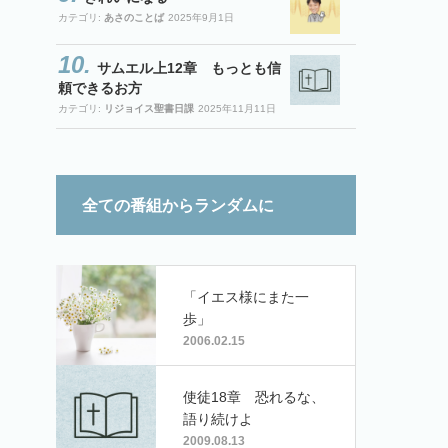
カテゴリ:
あさのことば
2025年9月1日
サムエル上12章 もっとも信
頼できるお方
カテゴリ:
リジョイス聖書日課
2025年11月11日
全ての番組からランダムに
「イエス様にまた一
歩」
2006.02.15
使徒18章 恐れるな、
語り続けよ
2009.08.13