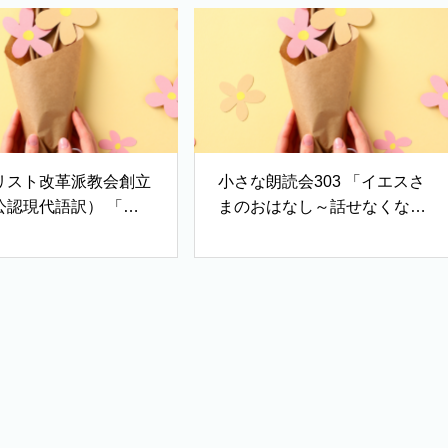
リスト改革派教会創立
小さな朗読会303 「イエスさ
公認現代語訳） 「序
まのおはなし～話せなくなっ
主張の第一点～有神的
た祭司・天使の知らせ」
・世界観」、「主張の
～信仰告白・教会政
き生活」