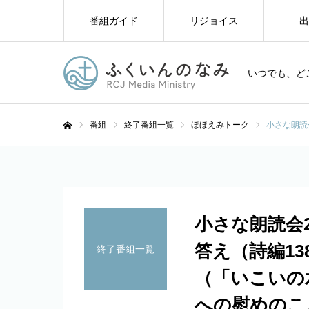
番組ガイド
リジョイス
出
いつでも、ど
番組
終了番組一覧
ほほえみトーク
小さな朗読
ホーム
小さな朗読会
答え（詩編13
終了番組一覧
（「いこいの
への慰めのこと