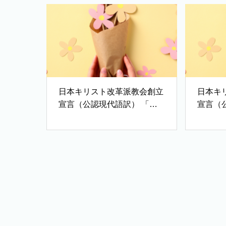
日本キリスト改革派教会創立
日本キ
宣言（公認現代語訳） 「教
宣言（
会の公同性と一致」「改革派
言」「
教会」「世界の希望」
人生観
第ニ点
治・善