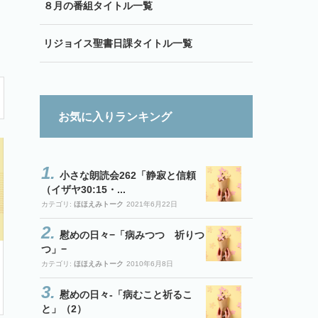
８月の番組タイトル一覧
リジョイス聖書日課タイトル一覧
お気に入りランキング
小さな朗読会262「静寂と信頼
（イザヤ30:15・...
カテゴリ:
ほほえみトーク
2021年6月22日
慰めの日々−「病みつつ 祈りつ
つ」−
カテゴリ:
ほほえみトーク
2010年6月8日
慰めの日々-「病むこと祈るこ
と」（2）