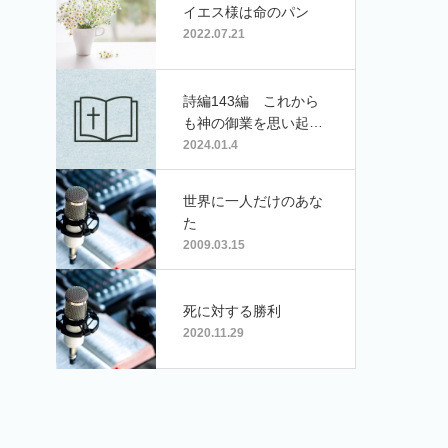
イエス様は命のパン
2022.07.21
詩編143編 これから
も神の御業を思い起こ
す
2024.01.4
世界に一人だけのあな
た
2009.03.15
死に対する勝利
2020.11.29