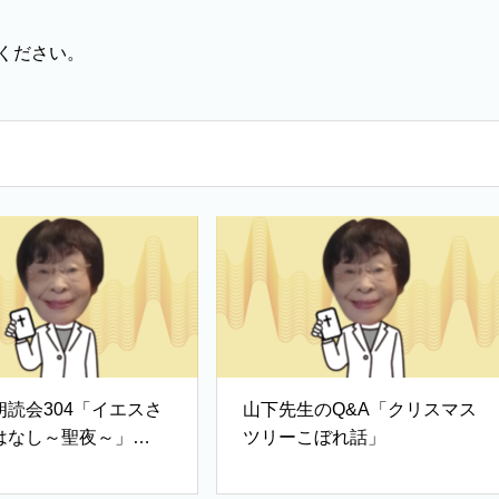
ください。
朗読会304「イエスさ
山下先生のQ&A「クリスマス
はなし～聖夜～」
ツリーこぼれ話」
と子の聖書」）