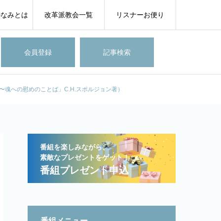
のなみとは
改革派教会一覧
リスナーお便り
会員登録
記事検索
〜魂への慰めのことば」C.H.スポルジョン著）
番組を楽しみながら、
素敵なプレゼントをゲット！
番組プレゼント申込
番組メニュー