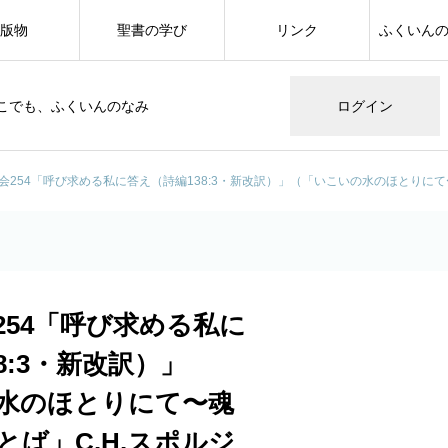
版物
聖書の学び
リンク
ふくいん
こでも、ふくいんのなみ
ログイン
会254「呼び求める私に答え（詩編138:3・新改訳）」（「いこいの水のほとりにて
254「呼び求める私に
8:3・新改訳）」
水のほとりにて〜魂
ば」C.H.スポルジ