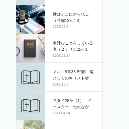
神はそこにおられる
（詩編139:7-8）
2015.02.8
余計なことをしている
者（２テサロニケ3:10-
15）
2005.03.24
マルコ9章38-50節 塩
としてのキリスト者
2021.10.3
マタイ28章（1） イ
ースター 恐れながら
も大いに喜び
2011.04.24