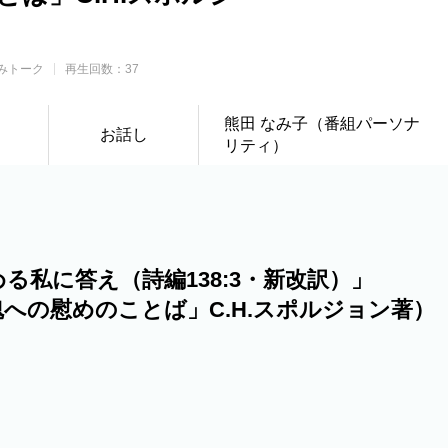
みトーク
再生回数：37
熊田 なみ子（番組パーソナ
お話し
リティ）
）
る私に答え（詩編138:3・新改訳）」
への慰めのことば」C.H.スポルジョン著）