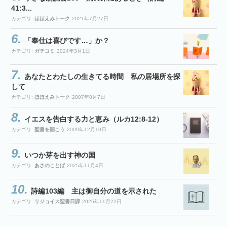
41:3...
カテゴリ:
ほほえみトーク
2021年7月27日
「奉仕は喜びです…」か？
カテゴリ:
ガチコミ
2024年3月1日
あなたとわたしの生きてる時間 私の居場所を探
して
カテゴリ:
ほほえみトーク
2007年8月7日
イエスを告白する力と恵み（ルカ12:8-12）
カテゴリ:
聖書を開こう
2009年12月10日
いつか芽を出す神の国
カテゴリ:
あさのことば
2025年11月4日
詩編103編 主は御自分の道を示された
カテゴリ:
リジョイス聖書日課
2025年11月22日