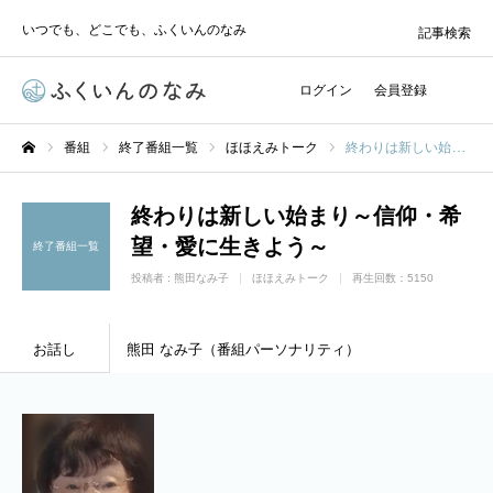
いつでも、どこでも、ふくいんのなみ
記事検索
ログイン
会員登録
番組
終了番組一覧
ほほえみトーク
終わりは新しい始まり～信仰・希望・愛に生きよう～
ホーム
終わりは新しい始まり～信仰・希
望・愛に生きよう～
終了番組一覧
投稿者 :
熊田なみ子
ほほえみトーク
再生回数：5150
お話し
熊田 なみ子（番組パーソナリティ）