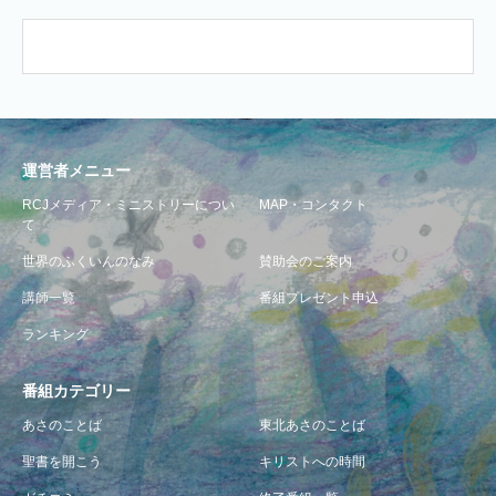
運営者メニュー
RCJメディア・ミニストリーについ
MAP・コンタクト
て
世界のふくいんのなみ
賛助会のご案内
講師一覧
番組プレゼント申込
ランキング
番組カテゴリー
あさのことば
東北あさのことば
聖書を開こう
キリストへの時間