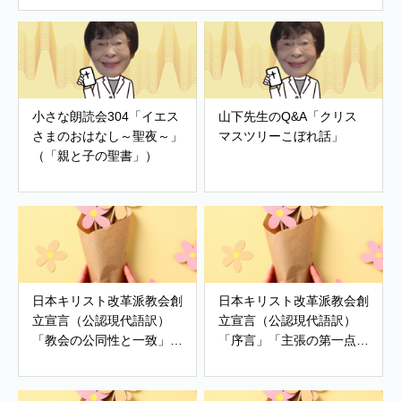
小さな朗読会304「イエス
山下先生のQ&A「クリス
さまのおはなし～聖夜～」
マスツリーこぼれ話」
（「親と子の聖書」）
日本キリスト改革派教会創
日本キリスト改革派教会創
立宣言（公認現代語訳）
立宣言（公認現代語訳）
「教会の公同性と一致」
「序言」「主張の第一点～
「改革派教会」「世界の希
有神的人生観・世界観」、
望」
「主張の第ニ点～信仰告
白・教会政治・善き生活」