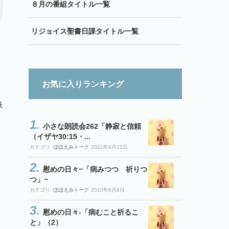
８月の番組タイトル一覧
リジョイス聖書日課タイトル一覧
お気に入りランキング
秩
小さな朗読会262「静寂と信頼
（イザヤ30:15・...
カテゴリ:
ほほえみトーク
2021年6月22日
慰めの日々−「病みつつ 祈りつ
つ」−
カテゴリ:
ほほえみトーク
2010年6月8日
慰めの日々-「病むこと祈るこ
と」（2）