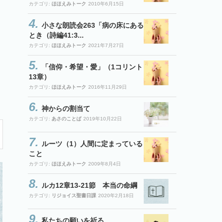
カテゴリ:
ほほえみトーク
2010年6月15日
小さな朗読会263「病の床にある
とき（詩編41:3...
カテゴリ:
ほほえみトーク
2021年7月27日
「信仰・希望・愛」（1コリント
13章）
カテゴリ:
ほほえみトーク
2016年11月29日
神からの割当て
カテゴリ:
あさのことば
2019年10月22日
ルーツ（1）人間に定まっている
こと
カテゴリ:
ほほえみトーク
2009年8月4日
ルカ12章13-21節 本当の命綱
カテゴリ:
リジョイス聖書日課
2020年2月18日
私たちの願いを祈る