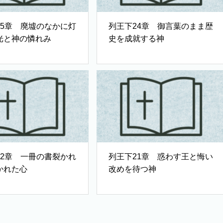
25章 廃墟のなかに灯
列王下24章 御言葉のまま歴
光と神の憐れみ
史を成就する神
22章 一冊の書裂かれ
列王下21章 惑わす王と悔い
かれた心
改めを待つ神