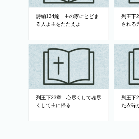
詩編134編 主の家にとどま
列王下
る人よ主をたたえよ
される
列王下23章 心尽くして魂尽
列王下
くして主に帰る
た衣砕