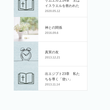
サムエル上14章 主は
イスラエルを救われた
2020.05.12
神との関係
2016.09.6
真実の友
2013.12.21
出エジプト23章 私た
ちを導く「使い」
2013.11.14