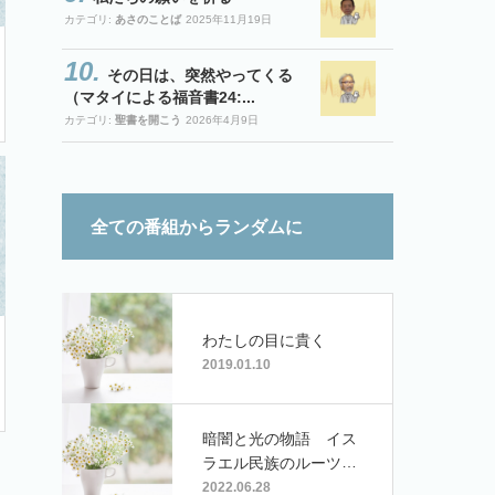
カテゴリ:
あさのことば
2025年11月19日
その日は、突然やってくる
（マタイによる福音書24:...
カテゴリ:
聖書を開こう
2026年4月9日
全ての番組からランダムに
わたしの目に貴く
2019.01.10
暗闇と光の物語 イス
ラエル民族のルーツ・
ヤコブ
2022.06.28