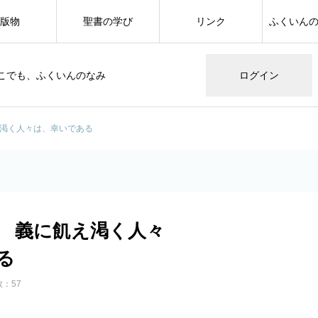
版物
聖書の学び
リンク
ふくいん
こでも、ふくいんのなみ
ログイン
え渇く人々は、幸いである
節 義に飢え渇く人々
る
：57