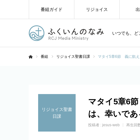
番組ガイド
リジョイス
出
いつでも、ど
番組
リジョイス聖書日課
マタイ5章6節 義に飢
ホーム
マタイ5章6
リジョイス聖書
は、幸いであ
日課
投稿者 :
jesus-web
再生回数