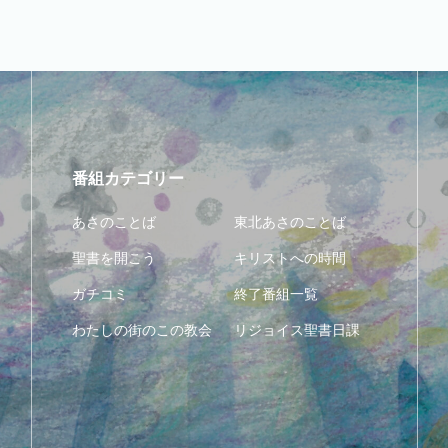
番組カテゴリー
あさのことば
東北あさのことば
聖書を開こう
キリストへの時間
ガチコミ
終了番組一覧
わたしの街のこの教会
リジョイス聖書日課