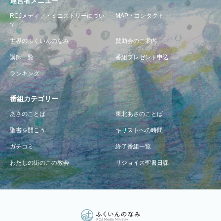
運営者メニュー
RCJメディア・ミニストリーについ
MAP・コンタクト
て
世界のふくいんのなみ
賛助会のご案内
講師一覧
番組プレゼント申込
ランキング
番組カテゴリー
あさのことば
東北あさのことば
聖書を開こう
キリストへの時間
ガチコミ
終了番組一覧
わたしの街のこの教会
リジョイス聖書日課