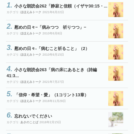
小さな朗読会262「静寂と信頼（イザヤ30:15・...
カテゴリ:
ほほえみトーク
2021年6月22日
慰めの日々−「病みつつ 祈りつつ」−
カテゴリ:
ほほえみトーク
2010年6月8日
慰めの日々-「病むこと祈ること」（2）
カテゴリ:
ほほえみトーク
2010年6月15日
小さな朗読会263「病の床にあるとき（詩編
41:3...
カテゴリ:
ほほえみトーク
2021年7月27日
「信仰・希望・愛」（1コリント13章）
カテゴリ:
ほほえみトーク
2016年11月29日
忘れないでください
カテゴリ:
あさのことば
2018年2月15日