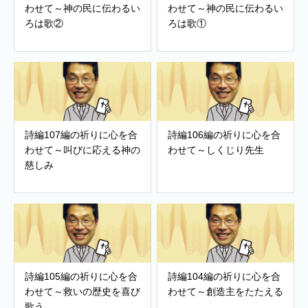
わせて～神の民に伝わるい
わせて～神の民に伝わるい
ろは歌②
ろは歌①
詩編107編の祈りに心を合
詩編106編の祈りに心を合
わせて～叫びに応える神の
わせて～しくじり先生
慈しみ
詩編105編の祈りに心を合
詩編104編の祈りに心を合
わせて～救いの歴史を喜び
わせて～創造主をたたえる
歌う