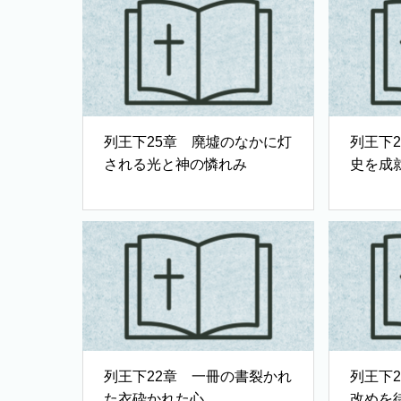
列王下25章 廃墟のなかに灯
列王下
される光と神の憐れみ
史を成
列王下22章 一冊の書裂かれ
列王下
た衣砕かれた心
改めを