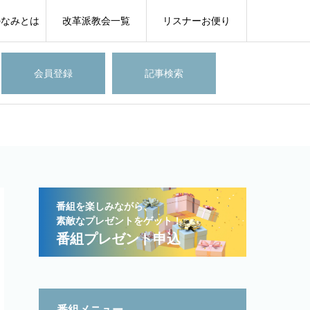
のなみとは
改革派教会一覧
リスナーお便り
会員登録
記事検索
番組を楽しみながら、
素敵なプレゼントをゲット！
番組プレゼント申込
番組メニュー