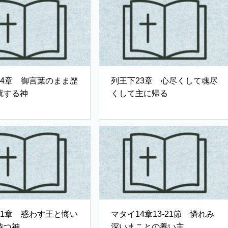
24章 御言葉のまま歴
列王下23章 心尽くして魂尽
就する神
くして主に帰る
21章 惑わす王と悔い
マタイ14章13-21節 憐れみ
待つ神
深いまことの養い主