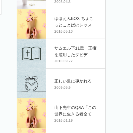
2008.04.8
ほほえみBOX-ちょこ
っとことばのレッスン
（5）
2016.05.10
サムエル下11章 王権
を濫用したダビデ
2010.09.27
正しい道に導かれる
2009.05.9
山下先生のQ&A「この
世界に生きる者全てに
注がれる神の恵みにつ
2016.01.19
いて」（秋田県 Nさ