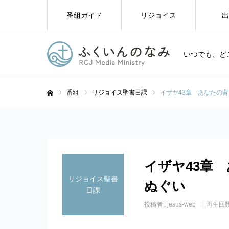
番組ガイド
リジョイス
出
いつでも、ど
番組
リジョイス聖書日課
イザヤ43章 あなたの
ホーム
イザヤ43章
リジョイス聖書
ぬぐい
日課
投稿者 :
jesus-web
再生回数