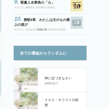
聖書人名事典の「カ」
カテゴリ:
ガチコミ
2025年11月28日
雅歌6章 わたしは主のもの最
上の喜び
カテゴリ:
リジョイス聖書日課
2025年12月6日
全ての番組からランダムに
神に近づきなさい
2008.02.7
イエス・キリストの経
歴