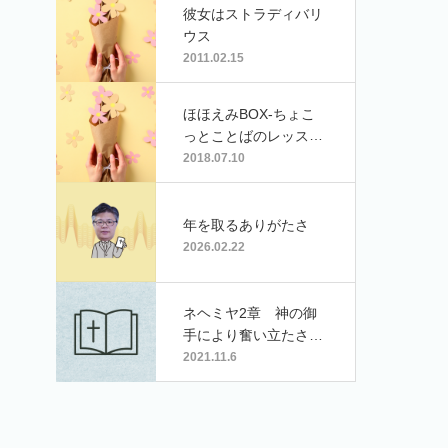
ん）
彼女はストラディバリ
ウス
2011.02.15
ほほえみBOX-ちょこ
っとことばのレッスン
（26）「美味しいこと
2018.07.10
ば」
年を取るありがたさ
2026.02.22
ネヘミヤ2章 神の御
手により奮い立たされ
る
2021.11.6