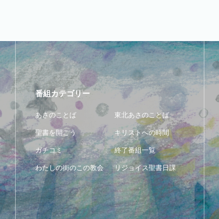
番組カテゴリー
あさのことば
東北あさのことば
聖書を開こう
キリストへの時間
ガチコミ
終了番組一覧
わたしの街のこの教会
リジョイス聖書日課