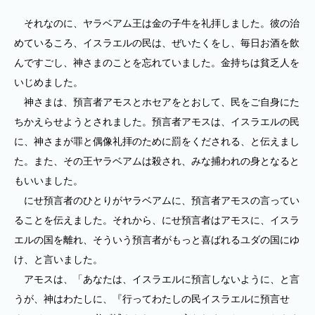
それなのに、ヤラベアム王は金の子牛を礼拝しました。彼の治
めているころ、イスラエルの民は、ぜいたくをし、毎日お酒を飲
んですごし、神さまのことを忘れていました。金持ちは貧乏人を
いじめました。
神さまは、預言者アモスとホセアをとおして、民をご自身にた
ちかえらせようとされました。預言者アモスは、イスラエルの民
に、神さまが罪と偶像礼拝のために罰をくだされる、と伝えまし
た。また、その王ヤラベアムは殺され、みな捕われの身となると
もいいました。
にせ預言者のひとりがヤラベアムに、預言者アモスの言ってい
ることを伝えました。それから、にせ預言者はアモスに、イスラ
エルの国を離れ、そういう預言者がもっと喜ばれるユダの国にゆ
け、と言いました。
アモスは、「あなたは、イスラエルに預言しないように、と言
うが、神はわたしに、『行ってわたしの民イスラエルに預言せ