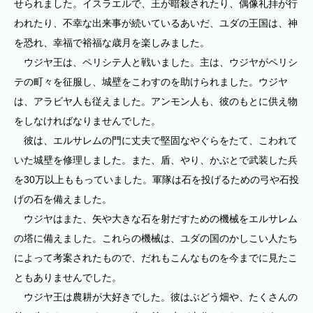
せられました。イスラエルで、王が暗殺されたり、偶像礼拝が行
われたり、不幸な出来事が続いているあいだ、ユダの王国は、神
を恐れ、幸福で裕福な歳月を楽しみました。
ウジヤ王は、ペリシテ人と戦いました。主は、ウジヤがペリシ
テの町々を征服し、城壁をこわすのを助けられました。ウジヤ
は、アラビヤ人も従えました。アンモン人も、彼のもとに供え物
をしなければなりませんでした。
彼は、エルサレムの門に丈夫で堅固なやぐらをたて、こわれて
いた城壁を修理しました。また、盾、やり、かぶとで武装した兵
を30万以上ももっていました。軍隊は石を投げるための弓や石投
げの石を備えました。
ウジヤはまた、矢や大きな石を射だすための機械をエルサレム
の塔に備えました。これらの機械は、ユダの国のかしこい人たち
によって考案されたもので、だれもこんなものを今までに見たこ
ともありませんでした。
ウジヤ王は農耕が大好きでした。彼はぶどう畑や、たくさんの