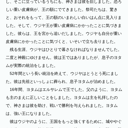
し、そこに立っているうちにも、神さまは彼を罰しました。恐ろ
しい重い皮膚病が、王の額にでてきました。祭司たちは、驚き
と、おそれをもって、王の額のいまわしい白いはん点に見入りま
した。そして、ウジヤ王が重い皮膚病にかかったことに気づきま
した。彼らは、王を宮から追いだしました。ウジヤも自分が重い
皮膚病にかかったことに気づくと、いそいで立ち去りました。
残る生涯、ウジヤはひとりで暮さなければなりませんでした。
二度と神殿にゆけません。彼は王ではありましたが、息子のヨタ
ムが実際の統治をしました。
52年間という長い統治を終えて、ウジヤはとうとう死にまし
た。彼は先祖といっしょに葬られ、息子ヨタムが治めました。
16年間、ヨタムはエルサレムで王でした。父のように、ヨタム
も主のまえに正しいことをしました。ヨタムは主を礼拝したの
で、神さまは彼を助け、戦いで勝利を与えられました。ヨタム
は、強い王になりました。
彼はウジヤのように、王国をもっと強くするために、城ややぐ