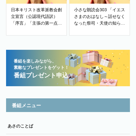
日本キリスト改革派教会創
小さな朗読会303 「イエス
立宣言（公認現代語訳）
さまのおはなし～話せなく
「序言」「主張の第一点～
なった祭司・天使の知ら
有神的人生観・世界観」、
せ」
「主張の第ニ点～信仰告
白・教会政治・善き生活」
番組を楽しみながら、
素敵なプレゼントをゲット！
番組プレゼント申込
番組メニュー
あさのことば