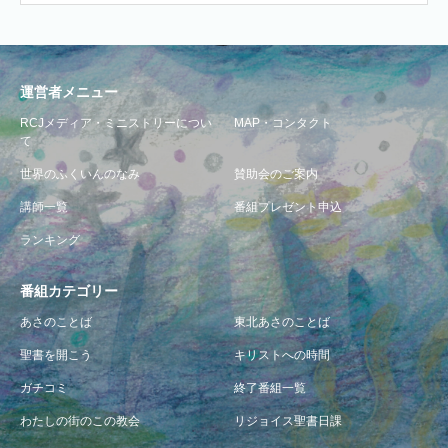
運営者メニュー
RCJメディア・ミニストリーについ
MAP・コンタクト
て
世界のふくいんのなみ
賛助会のご案内
講師一覧
番組プレゼント申込
ランキング
番組カテゴリー
あさのことば
東北あさのことば
聖書を開こう
キリストへの時間
ガチコミ
終了番組一覧
わたしの街のこの教会
リジョイス聖書日課