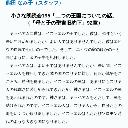
熊田 なみ子（スタッフ）
小さな朗読会195「二つの王国についての話」
（「母と子の聖書旧約下」92章）
ヤラベアム二世は、イスラエルの王でした。彼は、41年という
長い年月治めましたが、よい人ではありませんでした。彼はエヒ
ウの血統で4人目の王でした。そして、エヒウの家のほかの王と
同じように、金の子牛を礼拝しました。
ヤラベアムは、よい王ではありませんでしたが、長い間、イス
ラエル人を抑圧してきた隣の国のスリヤに対し、何回か戦争をこ
ころみ、勝利を得ました。イスラエルの民は、あまりにもスリヤ
人の残虐さに苦しめられてきたため、神さまは、イスラエルの民
をあわれまれたのです。神さまは、ヤラベアムをとおして、民を
助けられたのです。イスラエル人は、スリヤ人から、自分たちの
町をいくつか取り返しました。イスラエルはふたたびソロモン時
代のような大きな国になりました。