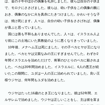
は、金の子牛やほかの偶像を礼拝しました。彼らは自分の子供ま
で、モロクにささげました。彼らは、幼い子供をこの偶像の腕に
おき、偶像のなかに火を真赤にたきつけました。かわいそうな子
は、焼け死にます。人々は、自分の幼い子供をささげれば、偶像
が喜ぶと思っていました。
国には善も平和もありませんでした。人々は、イスラエル人よ
り前にこの土地にいた異教徒のように悪くなりきっていました。
10年後、メナヘム王は死にました。その子ペカヒヤが王になり
ました。ペカヒヤは父親なみの王にすぎませんでした。わずか2
年間イスラエルを治めただけで、将軍のひとりのペカに殺されま
した。ペカは20年間治めました。イスラエルに、6人の悪王が続
いたこの期間に、ユダは一人の王に治められていました。良い王
様ウジヤは、何年間もユダを治めました。
ウジヤはたった16歳のとき王になりました。彼は52年間、エ
ルサレムで治めました。ウジヤは正しいことをし、主は彼を富ま