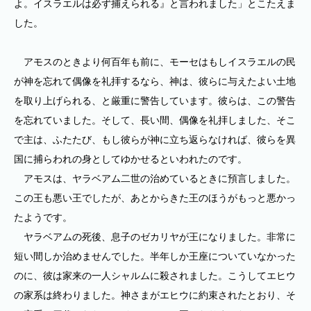
よ。イスラエルは必ず捕えられる』と言われました」とこたえま
した。
アモスのときより何百年も前に、モーセはもしイスラエルの民
が神を忘れて偶像を礼拝するなら、神は、彼らに与えたよい土地
を取り上げられる、と厳重に警告しています。彼らは、この警告
を忘れていました。そして、長い間、偶像を礼拝しました、そこ
で主は、ふたたび、もし彼らが神に立ち返らなければ、彼らを異
国に捕らわれの身としてゆかせるといわれたのです。
アモスは、ヤラベアム二世の治めているときに預言しました。
この王も悪い王でしたが、あとからきた王のほうがもっと悪かっ
たようです。
ヤラベアムの死後、息子のゼカリヤが王になりました。非常に
短い間しか治めませんでした。半年しか王座についていなかった
のに、彼は家来の一人シャルムに殺されました。こうしてエヒウ
の家系は終わりました。神さまがエヒウに約束されたとおり、そ