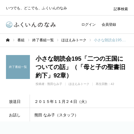
いつでも、どこでも、ふくいんのなみ
記事検索
ログイン
会員登録
番組
終了番組一覧
ほほえみトーク
小さな朗読会195「二つの王国についての話」（「母と子の聖書旧約下」92章）
ホーム
小さな朗読会195「二つの王国に
ついての話」（「母と子の聖書旧
終了番組一覧
約下」92章）
投稿者 :
熊田なみ子
ほほえみトーク
再生回数：42
放送日
２０１５年１１月２４日（火）
お話し
熊田 なみ子（スタッフ）