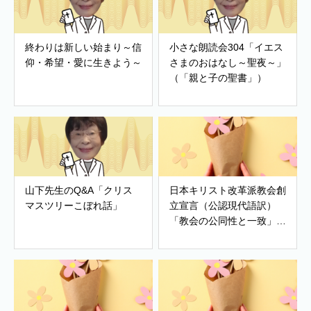
終わりは新しい始まり～信
小さな朗読会304「イエス
仰・希望・愛に生きよう～
さまのおはなし～聖夜～」
（「親と子の聖書」）
山下先生のQ&A「クリス
日本キリスト改革派教会創
マスツリーこぼれ話」
立宣言（公認現代語訳）
「教会の公同性と一致」
「改革派教会」「世界の希
望」