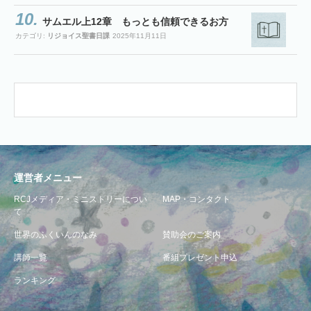
サムエル上12章 もっとも信頼できるお方
カテゴリ:
リジョイス聖書日課
2025年11月11日
運営者メニュー
RCJメディア・ミニストリーについ
MAP・コンタクト
て
世界のふくいんのなみ
賛助会のご案内
講師一覧
番組プレゼント申込
ランキング