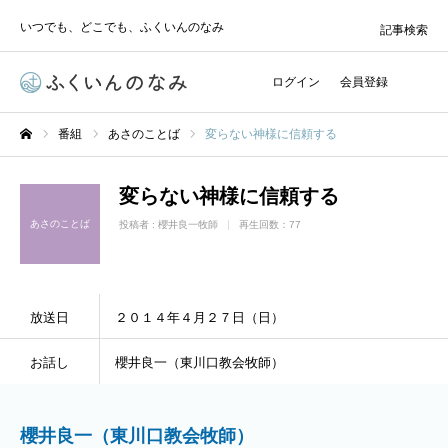
いつでも、どこでも、ふくいんのなみ
記事検索
ログイン
会員登録
番組
あさのことば
変らない神様に信頼する
ホーム
変らない神様に信頼する
あさのことば
投稿者 :
櫻井良一牧師
再生回数：77
放送日
２０１４年４月２７日（日）
お話し
櫻井良一（東川口教会牧師）
櫻井良一（東川口教会牧師）