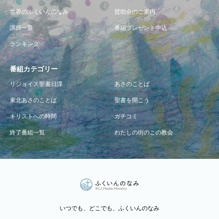
世界のふくいんのなみ
賛助会のご案内
講師一覧
番組プレゼント申込
ランキング
番組カテゴリー
リジョイス聖書日課
あさのことば
東北あさのことば
聖書を開こう
キリストへの時間
ガチコミ
終了番組一覧
わたしの街のこの教会
いつでも、どこでも、ふくいんのなみ