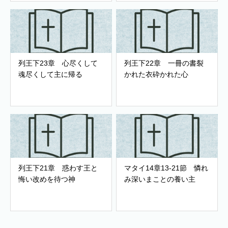
列王下23章 心尽くして
列王下22章 一冊の書裂
魂尽くして主に帰る
かれた衣砕かれた心
列王下21章 惑わす王と
マタイ14章13-21節 憐れ
悔い改めを待つ神
み深いまことの養い主