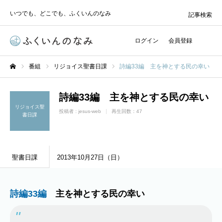
いつでも、どこでも、ふくいんのなみ
記事検索
ログイン
会員登録
番組
リジョイス聖書日課
詩編33編 主を神とする民の幸い
ホーム
詩編33編 主を神とする民の幸い
リジョイス聖
投稿者 :
jesus-web
再生回数：47
書日課
聖書日課
2013年10月27日（日）
詩編33編
主を神とする民の幸い