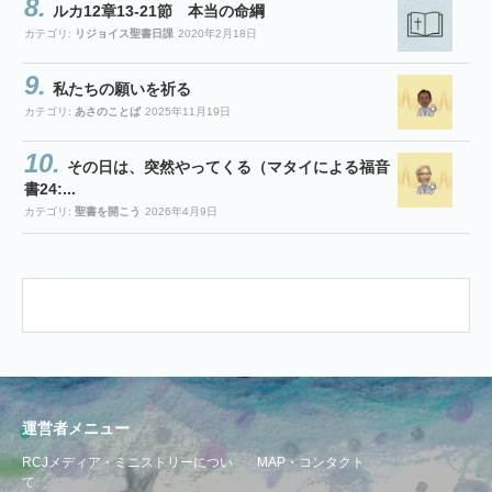
ルカ12章13-21節 本当の命綱
カテゴリ:
リジョイス聖書日課
2020年2月18日
私たちの願いを祈る
カテゴリ:
あさのことば
2025年11月19日
その日は、突然やってくる（マタイによる福音
書24:...
カテゴリ:
聖書を開こう
2026年4月9日
運営者メニュー
RCJメディア・ミニストリーについ
MAP・コンタクト
て