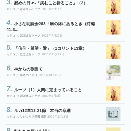
慰めの日々-「病むこと祈ること」（2）
カテゴリ:
ほほえみトーク
2010年6月15日
小さな朗読会263「病の床にあるとき（詩編
41:3...
カテゴリ:
ほほえみトーク
2021年7月27日
「信仰・希望・愛」（1コリント13章）
カテゴリ:
ほほえみトーク
2016年11月29日
神からの割当て
カテゴリ:
あさのことば
2019年10月22日
ルーツ（1）人間に定まっていること
カテゴリ:
ほほえみトーク
2009年8月4日
ルカ12章13-21節 本当の命綱
カテゴリ:
リジョイス聖書日課
2020年2月18日