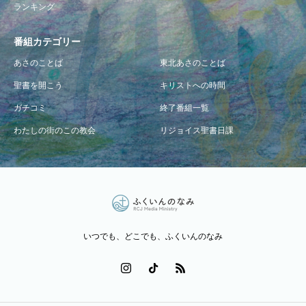
ランキング
番組カテゴリー
あさのことば
東北あさのことば
聖書を開こう
キリストへの時間
ガチコミ
終了番組一覧
わたしの街のこの教会
リジョイス聖書日課
いつでも、どこでも、ふくいんのなみ