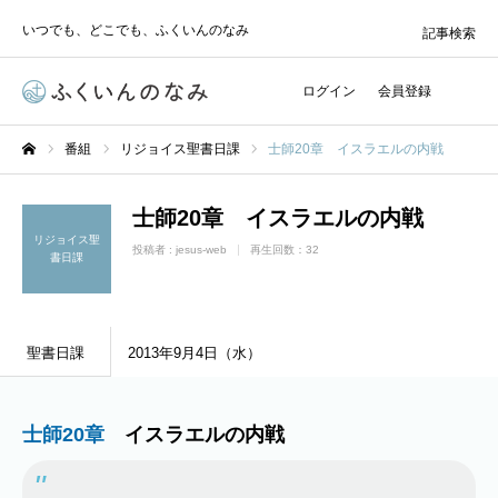
いつでも、どこでも、ふくいんのなみ
記事検索
ログイン
会員登録
番組
リジョイス聖書日課
士師20章 イスラエルの内戦
ホーム
士師20章 イスラエルの内戦
リジョイス聖
投稿者 :
jesus-web
再生回数：32
書日課
聖書日課
2013年9月4日（水）
士師20章
イスラエルの内戦