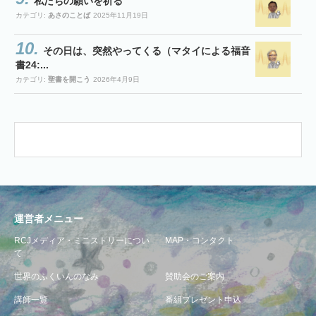
私たちの願いを祈る
カテゴリ:
あさのことば
2025年11月19日
その日は、突然やってくる（マタイによる福音
書24:...
カテゴリ:
聖書を開こう
2026年4月9日
運営者メニュー
RCJメディア・ミニストリーについ
MAP・コンタクト
て
世界のふくいんのなみ
賛助会のご案内
講師一覧
番組プレゼント申込