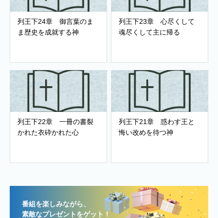
列王下24章 御言葉のま
列王下23章 心尽くして
ま歴史を成就する神
魂尽くして主に帰る
列王下22章 一冊の書裂
列王下21章 惑わす王と
かれた衣砕かれた心
悔い改めを待つ神
番組を楽しみながら、
素敵なプレゼントをゲット！