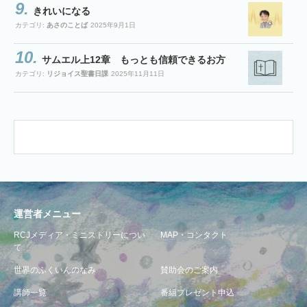
きれいになる
カテゴリ:
あさのことば
2025年9月1日
サムエル上12章 もっとも信頼できるお方
カテゴリ:
リジョイス聖書日課
2025年11月11日
運営者メニュー
RCJメディア・ミニストリーについ
MAP・コンタクト
て
世界のふくいんのなみ
賛助会のご案内
講師一覧
番組プレゼント申込