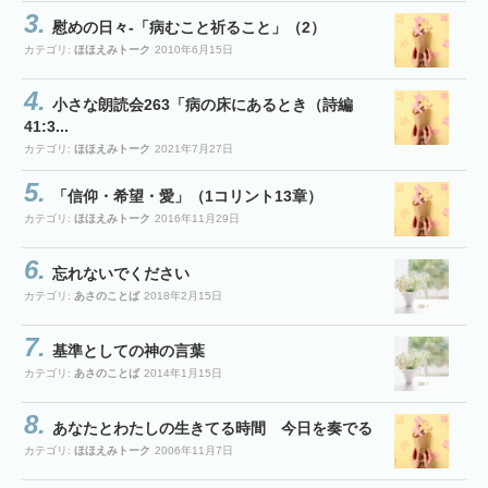
慰めの日々-「病むこと祈ること」（2）
カテゴリ:
ほほえみトーク
2010年6月15日
小さな朗読会263「病の床にあるとき（詩編
41:3...
カテゴリ:
ほほえみトーク
2021年7月27日
「信仰・希望・愛」（1コリント13章）
カテゴリ:
ほほえみトーク
2016年11月29日
忘れないでください
カテゴリ:
あさのことば
2018年2月15日
基準としての神の言葉
カテゴリ:
あさのことば
2014年1月15日
あなたとわたしの生きてる時間 今日を奏でる
カテゴリ:
ほほえみトーク
2006年11月7日