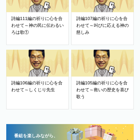
詩編111編の祈りに心を合
詩編107編の祈りに心を合
わせて～神の民に伝わるい
わせて～叫びに応える神の
ろは歌①
慈しみ
詩編106編の祈りに心を合
詩編105編の祈りに心を合
わせて～しくじり先生
わせて～救いの歴史を喜び
歌う
番組を楽しみながら、