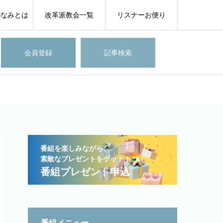
のなみとは
改革派教会一覧
リスナーお便り
会員登録
記事検索
番組を楽しみながら、
素敵なプレゼントをゲット！
番組プレゼント申込
番組メニュー