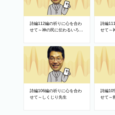
詩編112編の祈りに心を合わ
詩編1
せて～神の民に伝わるいろは
せて～
歌②
歌①
詩編106編の祈りに心を合わ
詩編1
せて～しくじり先生
せて～