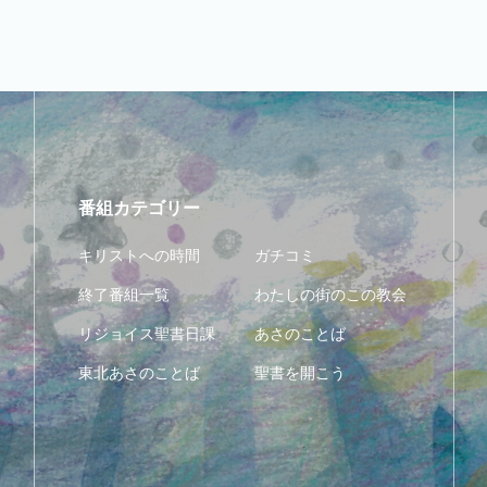
番組カテゴリー
キリストへの時間
ガチコミ
終了番組一覧
わたしの街のこの教会
リジョイス聖書日課
あさのことば
東北あさのことば
聖書を開こう