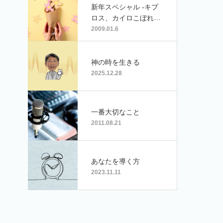
新年スペシャル -キプ
ロス、カイロこぼれ
話- 山下正雄ラジオ牧
2009.01.6
師と共に
神の時を生きる
2025.12.28
一番大切なこと
2011.08.21
あなたを導く方
2023.11.11