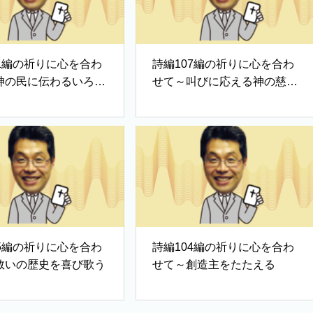
11編の祈りに心を合わ
詩編107編の祈りに心を合わ
神の民に伝わるいろは
せて～叫びに応える神の慈し
み
05編の祈りに心を合わ
詩編104編の祈りに心を合わ
救いの歴史を喜び歌う
せて～創造主をたたえる