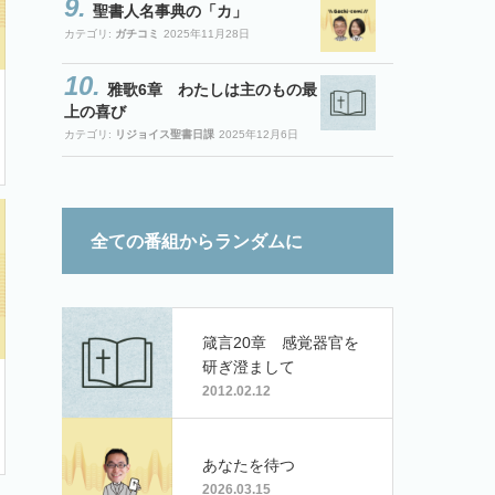
聖書人名事典の「カ」
カテゴリ:
ガチコミ
2025年11月28日
雅歌6章 わたしは主のもの最
上の喜び
カテゴリ:
リジョイス聖書日課
2025年12月6日
全ての番組からランダムに
箴言20章 感覚器官を
研ぎ澄まして
2012.02.12
あなたを待つ
2026.03.15