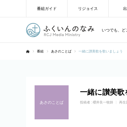
番組ガイド
リジョイス
出
いつでも、ど
番組
あさのことば
一緒に讃美歌を歌いましょう
ホーム
一緒に讃美歌
あさのことば
投稿者 :
櫻井良一牧師
再生