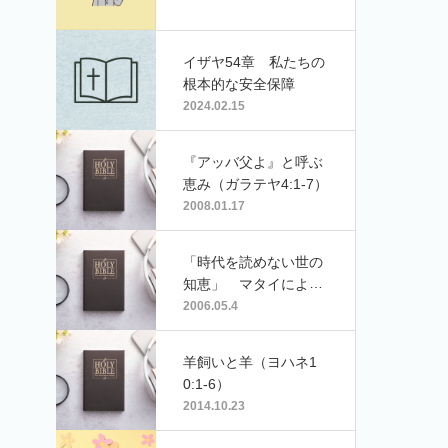
イザヤ54章 私たちの
根本的な安全保障
2024.02.15
『アッバ父よ』と呼ぶ
恵み（ガラテヤ4:1-7）
2008.01.17
「時代を読めない世の
知恵」 マタイによる
福音書 11章7節〜19
2006.05.4
節
羊飼いと羊（ヨハネ1
0:1-6）
2014.10.23