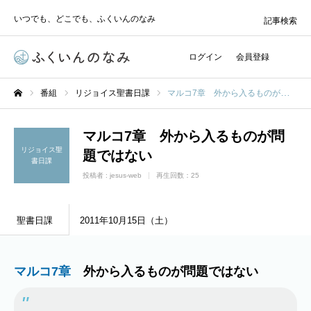
いつでも、どこでも、ふくいんのなみ
記事検索
ログイン
会員登録
番組
リジョイス聖書日課
マルコ7章 外から入るものが問題ではない
ホーム
マルコ7章 外から入るものが問
リジョイス聖
題ではない
書日課
投稿者 :
jesus-web
再生回数：25
聖書日課
2011年10月15日（土）
マルコ7章
外から入るものが問題ではない