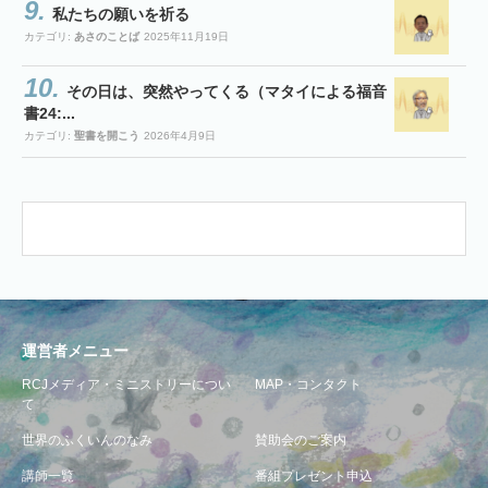
私たちの願いを祈る
カテゴリ:
あさのことば
2025年11月19日
その日は、突然やってくる（マタイによる福音
書24:...
カテゴリ:
聖書を開こう
2026年4月9日
運営者メニュー
RCJメディア・ミニストリーについ
MAP・コンタクト
て
世界のふくいんのなみ
賛助会のご案内
講師一覧
番組プレゼント申込