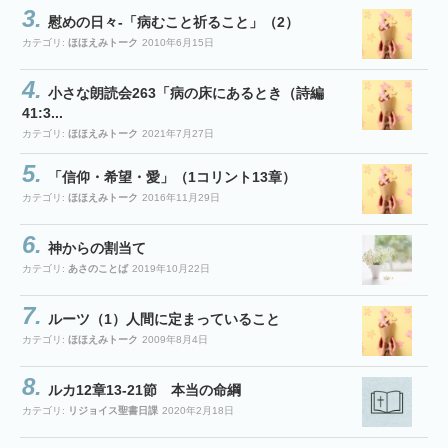
慰めの日々-「病むこと祈ること」（2）
カテゴリ:
ほほえみトーク
2010年6月15日
小さな朗読会263「病の床にあるとき（詩編
41:3...
カテゴリ:
ほほえみトーク
2021年7月27日
「信仰・希望・愛」（1コリント13章）
カテゴリ:
ほほえみトーク
2016年11月29日
神からの割当て
カテゴリ:
あさのことば
2019年10月22日
ルーツ（1）人間に定まっていること
カテゴリ:
ほほえみトーク
2009年8月4日
ルカ12章13-21節 本当の命綱
カテゴリ:
リジョイス聖書日課
2020年2月18日