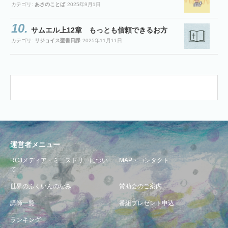
カテゴリ:
あさのことば
2025年9月1日
サムエル上12章 もっとも信頼できるお方
カテゴリ:
リジョイス聖書日課
2025年11月11日
運営者メニュー
RCJメディア・ミニストリーについ
MAP・コンタクト
て
世界のふくいんのなみ
賛助会のご案内
講師一覧
番組プレゼント申込
ランキング