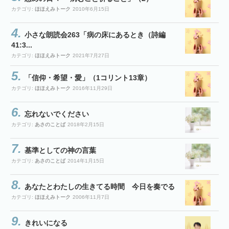
カテゴリ:
ほほえみトーク
2010年6月15日
小さな朗読会263「病の床にあるとき（詩編
41:3...
カテゴリ:
ほほえみトーク
2021年7月27日
「信仰・希望・愛」（1コリント13章）
カテゴリ:
ほほえみトーク
2016年11月29日
忘れないでください
カテゴリ:
あさのことば
2018年2月15日
基準としての神の言葉
カテゴリ:
あさのことば
2014年1月15日
あなたとわたしの生きてる時間 今日を奏でる
カテゴリ:
ほほえみトーク
2006年11月7日
きれいになる