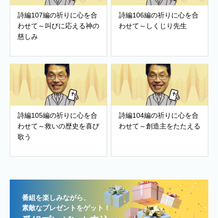
詩編107編の祈りに心を合
詩編106編の祈りに心を合
わせて～叫びに応える神の
わせて～しくじり先生
慈しみ
詩編105編の祈りに心を合
詩編104編の祈りに心を合
わせて～救いの歴史を喜び
わせて～創造主をたたえる
歌う
番組を楽しみながら、
素敵なプレゼントをゲット！