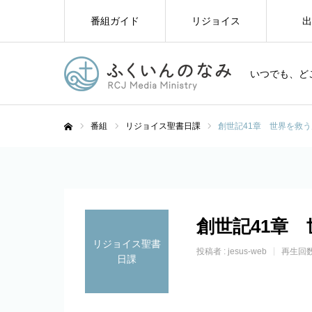
番組ガイド
リジョイス
出
いつでも、ど
番組
リジョイス聖書日課
創世記41章 世界を救う
ホーム
創世記41章
リジョイス聖書
投稿者 :
jesus-web
再生回数
日課