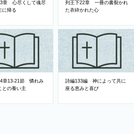
23章 心尽くして魂尽
列王下22章 一冊の書裂かれ
主に帰る
た衣砕かれた心
4章13-21節 憐れみ
詩編133編 神によって共に
ことの養い主
座る恵みと喜び