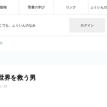
版物
聖書の学び
リンク
ふくいん
こでも、ふくいんのなみ
ログイン
男
 世界を救う男
：31