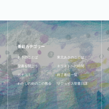
番組カテゴリー
あさのことば
東北あさのことば
聖書を開こう
キリストへの時間
ガチコミ
終了番組一覧
わたしの街のこの教会
リジョイス聖書日課