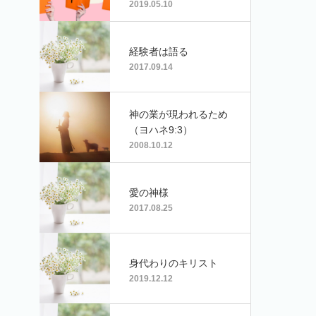
スト改革派教会全国学
2019.05.10
生修養会に参加した高
校3年生BOYS
経験者は語る
2017.09.14
神の業が現われるため
（ヨハネ9:3）
2008.10.12
愛の神様
2017.08.25
身代わりのキリスト
2019.12.12