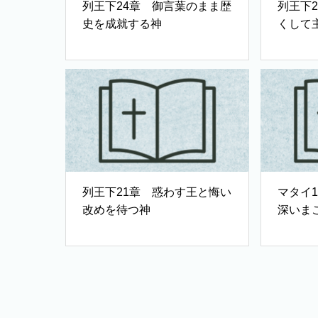
列王下24章 御言葉のまま歴
列王下
史を成就する神
くして
列王下21章 惑わす王と悔い
マタイ1
改めを待つ神
深いま