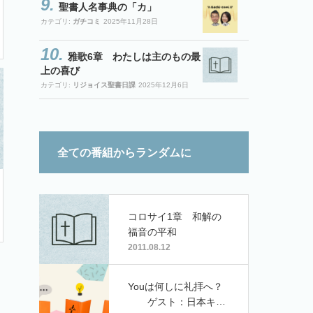
聖書人名事典の「カ」
カテゴリ:
ガチコミ
2025年11月28日
雅歌6章 わたしは主のもの最
上の喜び
カテゴリ:
リジョイス聖書日課
2025年12月6日
全ての番組からランダムに
コロサイ1章 和解の
福音の平和
2011.08.12
Youは何しに礼拝へ？
ゲスト：日本キリ