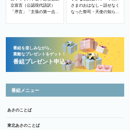
立宣言（公認現代語訳）
さまのおはなし～話せなく
「序言」「主張の第一点～
なった祭司・天使の知ら
有神的人生観・世界観」、
せ」
「主張の第ニ点～信仰告
白・教会政治・善き生活」
番組を楽しみながら、
素敵なプレゼントをゲット！
番組プレゼント申込
番組メニュー
あさのことば
東北あさのことば