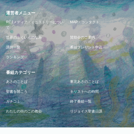
運営者メニュー
RCJメディア・ミニストリーについ
MAP・コンタクト
て
世界のふくいんのなみ
賛助会のご案内
講師一覧
番組プレゼント申込
ランキング
番組カテゴリー
あさのことば
東北あさのことば
聖書を開こう
キリストへの時間
ガチコミ
終了番組一覧
わたしの街のこの教会
リジョイス聖書日課