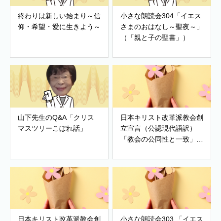
終わりは新しい始まり～信
小さな朗読会304「イエス
仰・希望・愛に生きよう～
さまのおはなし～聖夜～」
（「親と子の聖書」）
山下先生のQ&A「クリス
日本キリスト改革派教会創
マスツリーこぼれ話」
立宣言（公認現代語訳）
「教会の公同性と一致」
「改革派教会」「世界の希
望」
日本キリスト改革派教会創
小さな朗読会303 「イエス