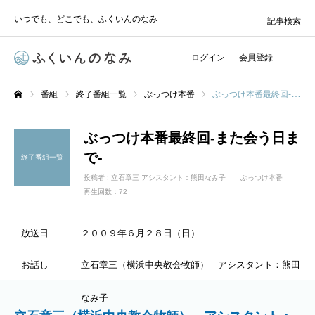
いつでも、どこでも、ふくいんのなみ
記事検索
ログイン
会員登録
番組
終了番組一覧
ぶっつけ本番
ぶっつけ本番最終回-また会う日まで-
ホーム
ぶっつけ本番最終回-また会う日ま
で-
終了番組一覧
投稿者 :
立石章三 アシスタント：熊田なみ子
ぶっつけ本番
再生回数：72
放送日
２００９年６月２８日（日）
お話し
立石章三（横浜中央教会牧師） アシスタント：熊田
なみ子