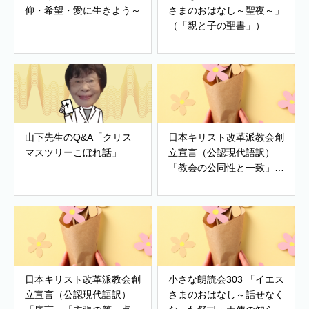
仰・希望・愛に生きよう～
さまのおはなし～聖夜～」
（「親と子の聖書」）
山下先生のQ&A「クリス
日本キリスト改革派教会創
マスツリーこぼれ話」
立宣言（公認現代語訳）
「教会の公同性と一致」
「改革派教会」「世界の希
望」
日本キリスト改革派教会創
小さな朗読会303 「イエス
立宣言（公認現代語訳）
さまのおはなし～話せなく