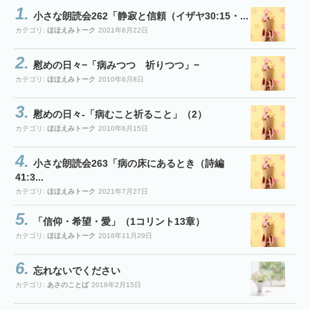
小さな朗読会262「静寂と信頼（イザヤ30:15・...
カテゴリ:
ほほえみトーク
2021年6月22日
慰めの日々−「病みつつ 祈りつつ」−
カテゴリ:
ほほえみトーク
2010年6月8日
慰めの日々-「病むこと祈ること」（2）
カテゴリ:
ほほえみトーク
2010年6月15日
小さな朗読会263「病の床にあるとき（詩編
41:3...
カテゴリ:
ほほえみトーク
2021年7月27日
「信仰・希望・愛」（1コリント13章）
カテゴリ:
ほほえみトーク
2016年11月29日
忘れないでください
カテゴリ:
あさのことば
2018年2月15日