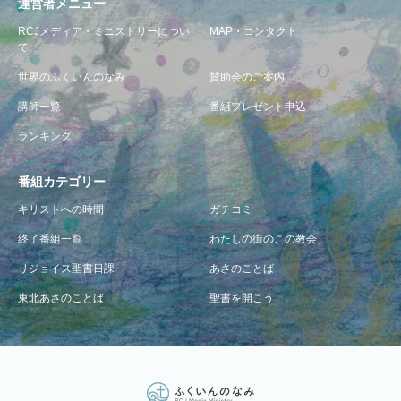
運営者メニュー
RCJメディア・ミニストリーについ
MAP・コンタクト
て
世界のふくいんのなみ
賛助会のご案内
講師一覧
番組プレゼント申込
ランキング
番組カテゴリー
キリストへの時間
ガチコミ
終了番組一覧
わたしの街のこの教会
リジョイス聖書日課
あさのことば
東北あさのことば
聖書を開こう