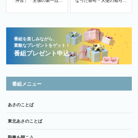
「序言」「主張の第一点～
なった祭司・天使の知ら
有神的人生観・世界観」、
せ」
「主張の第ニ点～信仰告
白・教会政治・善き生活」
番組を楽しみながら、
素敵なプレゼントをゲット！
番組プレゼント申込
番組メニュー
あさのことば
東北あさのことば
聖書を開こう