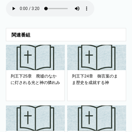
関連番組
列王下25章 廃墟のなか
列王下24章 御言葉のま
に灯される光と神の憐れみ
ま歴史を成就する神