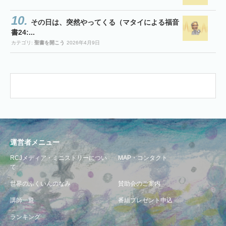
その日は、突然やってくる（マタイによる福音
書24:...
カテゴリ:
聖書を開こう
2026年4月9日
運営者メニュー
RCJメディア・ミニストリーについ
MAP・コンタクト
て
世界のふくいんのなみ
賛助会のご案内
講師一覧
番組プレゼント申込
ランキング