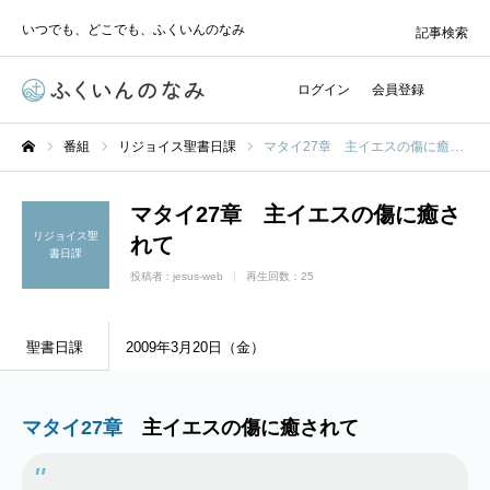
いつでも、どこでも、ふくいんのなみ
記事検索
ログイン
会員登録
番組
リジョイス聖書日課
マタイ27章 主イエスの傷に癒されて
ホーム
マタイ27章 主イエスの傷に癒さ
リジョイス聖
れて
書日課
投稿者 :
jesus-web
再生回数：25
聖書日課
2009年3月20日（金）
マタイ27章
主イエスの傷に癒されて