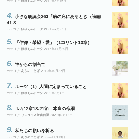
カテゴリ:
ほほえみトーク
2010年6月15日
小さな朗読会263「病の床にあるとき（詩編
41:3...
カテゴリ:
ほほえみトーク
2021年7月27日
「信仰・希望・愛」（1コリント13章）
カテゴリ:
ほほえみトーク
2016年11月29日
神からの割当て
カテゴリ:
あさのことば
2019年10月22日
ルーツ（1）人間に定まっていること
カテゴリ:
ほほえみトーク
2009年8月4日
ルカ12章13-21節 本当の命綱
カテゴリ:
リジョイス聖書日課
2020年2月18日
私たちの願いを祈る
カテゴリ:
あさのことば
2025年11月19日