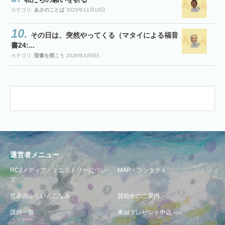
カテゴリ:
あさのことば
2025年11月19日
その日は、突然やってくる（マタイによる福音
書24:...
カテゴリ:
聖書を開こう
2026年4月9日
運営者メニュー
RCJメディア・ミニストリーについ
MAP・コンタクト
て
世界のふくいんのなみ
賛助会のご案内
講師一覧
番組プレゼント申込