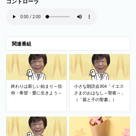
コントローラ
関連番組
終わりは新しい始まり～信
小さな朗読会304「イエス
仰・希望・愛に生きよう～
さまのおはなし～聖夜～」
（「親と子の聖書」）