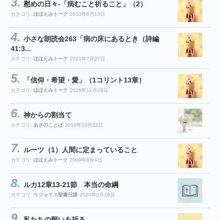
慰めの日々-「病むこと祈ること」（2）
カテゴリ:
ほほえみトーク
2010年6月15日
小さな朗読会263「病の床にあるとき（詩編
41:3...
カテゴリ:
ほほえみトーク
2021年7月27日
「信仰・希望・愛」（1コリント13章）
カテゴリ:
ほほえみトーク
2016年11月29日
神からの割当て
カテゴリ:
あさのことば
2019年10月22日
ルーツ（1）人間に定まっていること
カテゴリ:
ほほえみトーク
2009年8月4日
ルカ12章13-21節 本当の命綱
カテゴリ:
リジョイス聖書日課
2020年2月18日
私たちの願いを祈る