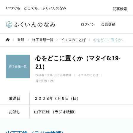
いつでも、どこでも、ふくいんのなみ
記事検索
ログイン
会員登録
番組
終了番組一覧
イエスのことば
心をどこに置くか（マタイ6:19-21）
ホーム
心をどこに置くか（マタイ6:19-
21）
終了番組一覧
投稿者 :
主事 山下正雄教師
イエスのことば
再生回数：25
放送日
２００８年７月６日（日）
お話し
山下正雄 （ラジオ牧師）