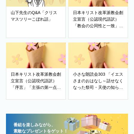
山下先生のQ&A「クリス
日本キリスト改革派教会創
マスツリーこぼれ話」
立宣言（公認現代語訳）
「教会の公同性と一致」
「改革派教会」「世界の希
望」
日本キリスト改革派教会創
小さな朗読会303 「イエス
立宣言（公認現代語訳）
さまのおはなし～話せなく
「序言」「主張の第一点～
なった祭司・天使の知ら
有神的人生観・世界観」、
せ」
「主張の第ニ点～信仰告
白・教会政治・善き生活」
番組を楽しみながら、
素敵なプレゼントをゲット！