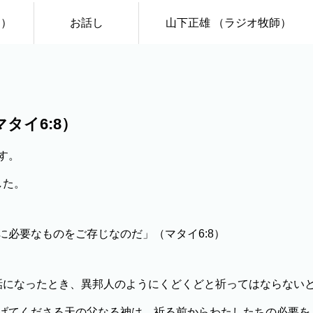
日）
お話し
山下正雄 （ラジオ牧師）
タイ6:8）
す。
した。
必要なものをご存じなのだ」（マタイ6:8）
になったとき、異邦人のようにくどくどと祈ってはならない
げてくださる天の父なる神は、祈る前からわたしたちの必要を