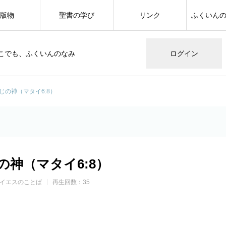
版物
聖書の学び
リンク
ふくいん
こでも、ふくいんのなみ
ログイン
じの神（マタイ6:8）
の神（マタイ6:8）
イエスのことば
再生回数：35