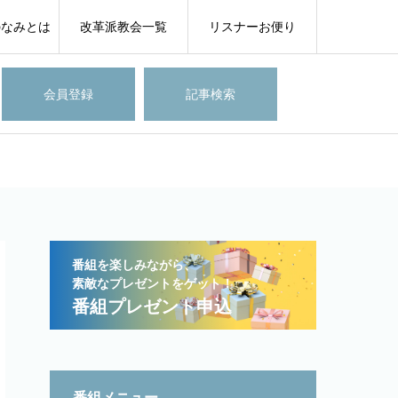
のなみとは
改革派教会一覧
リスナーお便り
会員登録
記事検索
番組を楽しみながら、
素敵なプレゼントをゲット！
番組プレゼント申込
番組メニュー