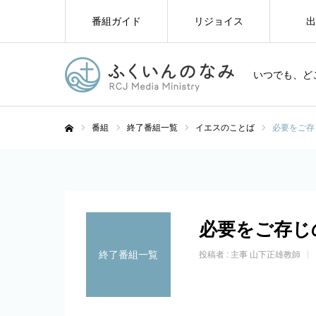
番組ガイド
リジョイス
出
いつでも、ど
番組
終了番組一覧
イエスのことば
必要をご存
ホーム
必要をご存じ
終了番組一覧
投稿者 :
主事 山下正雄教師