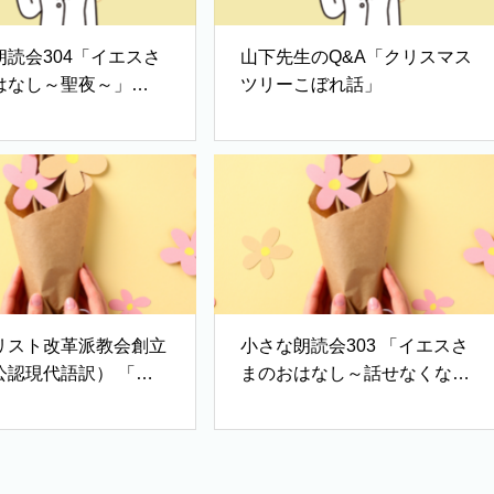
朗読会304「イエスさ
山下先生のQ&A「クリスマス
はなし～聖夜～」
ツリーこぼれ話」
と子の聖書」）
リスト改革派教会創立
小さな朗読会303 「イエスさ
公認現代語訳） 「序
まのおはなし～話せなくなっ
主張の第一点～有神的
た祭司・天使の知らせ」
・世界観」、「主張の
～信仰告白・教会政
き生活」