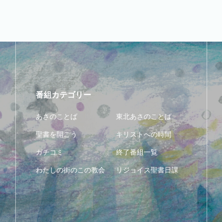
番組カテゴリー
あさのことば
東北あさのことば
聖書を開こう
キリストへの時間
ガチコミ
終了番組一覧
わたしの街のこの教会
リジョイス聖書日課