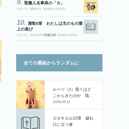
聖書人名事典の「カ」
カテゴリ:
ガチコミ
2025年11月28日
雅歌6章 わたしは主のもの最
上の喜び
カテゴリ:
リジョイス聖書日課
2025年12月6日
全ての番組からランダムに
ルーツ（2）我々はど
こからきたのか 我々
は何者か 我々はどこ
2009.08.11
へいくのか
エゼキエル22章 破れ
口に立つ者