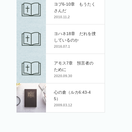
ヨブ6-10章 もうたく
さんだ
2010.11.2
ヨハネ18章 だれを捜
しているのか
2016.07.1
アモス7章 預言者の
ために
2020.09.30
心の倉（ルカ6:43-4
5）
2009.03.12