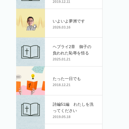
2019.12.11
いよいよ夢洲です
2026.03.16
ヘブライ2章 御子の
負われた恥辱を悟る
2025.01.21
たった一日でも
2018.12.21
詩編51編 わたしを洗
ってください
2019.05.18