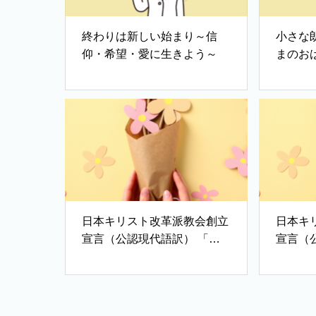
終わりは新しい始まり～信
小さな
仰・希望・愛に生きよう～
まのお
（「親
日本キリスト改革派教会創立
日本キ
宣言（公認現代語訳） 「教
宣言（
会の公同性と一致」「改革派
言」「
教会」「世界の希望」
人生観
第ニ点
治・善