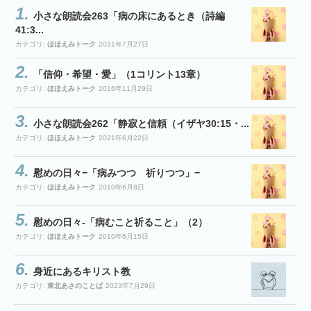
小さな朗読会263「病の床にあるとき（詩編
41:3...
カテゴリ:
ほほえみトーク
2021年7月27日
「信仰・希望・愛」（1コリント13章）
カテゴリ:
ほほえみトーク
2016年11月29日
小さな朗読会262「静寂と信頼（イザヤ30:15・...
カテゴリ:
ほほえみトーク
2021年6月22日
慰めの日々−「病みつつ 祈りつつ」−
カテゴリ:
ほほえみトーク
2010年6月8日
慰めの日々-「病むこと祈ること」（2）
カテゴリ:
ほほえみトーク
2010年6月15日
身近にあるキリスト教
カテゴリ:
東北あさのことば
2023年7月29日