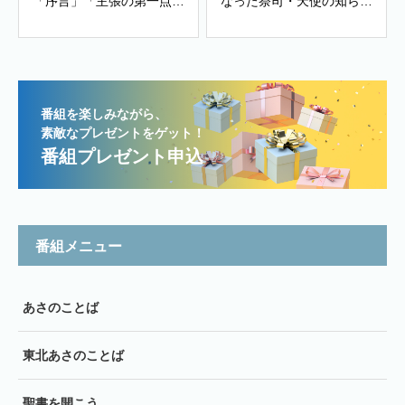
「序言」「主張の第一点～
なった祭司・天使の知ら
有神的人生観・世界観」、
せ」
「主張の第ニ点～信仰告
白・教会政治・善き生活」
番組を楽しみながら、
素敵なプレゼントをゲット！
番組プレゼント申込
番組メニュー
あさのことば
東北あさのことば
聖書を開こう