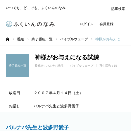
いつでも、どこでも、ふくいんのなみ
記事検索
ログイン
会員登録
番組
終了番組一覧
バイブルウェーブ
神様がお与えになる試練
ホーム
神様がお与えになる試練
終了番組一覧
投稿者 :
バルナバ先生
バイブルウェーブ
再生回数：58
放送日
２００７年４月１４日（土）
お話し
バルナバ先生と波多野愛子
バルナバ先生と波多野愛子