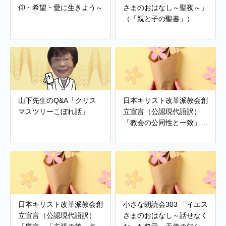
仰・希望・愛に生きよう～
さまのおはなし～聖夜～」
（「親と子の聖書」）
山下先生のQ&A「クリス
日本キリスト改革派教会創
マスツリーこぼれ話」
立宣言（公認現代語訳）
「教会の公同性と一致」
「改革派教会」「世界の希
望」
日本キリスト改革派教会創
小さな朗読会303 「イエス
立宣言（公認現代語訳）
さまのおはなし～話せなく