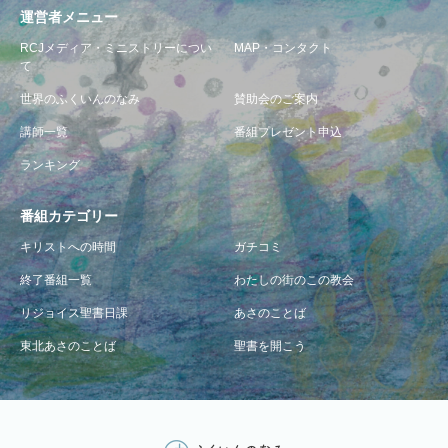
運営者メニュー
RCJメディア・ミニストリーについ
MAP・コンタクト
て
世界のふくいんのなみ
賛助会のご案内
講師一覧
番組プレゼント申込
ランキング
番組カテゴリー
キリストへの時間
ガチコミ
終了番組一覧
わたしの街のこの教会
リジョイス聖書日課
あさのことば
東北あさのことば
聖書を開こう