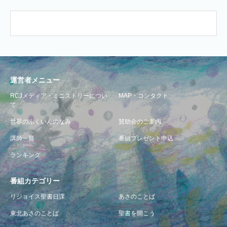
運営者メニュー
RCJメディア・ミニストリーについ
MAP・コンタクト
て
世界のふくいんのなみ
賛助会のご案内
講師一覧
番組プレゼント申込
ランキング
番組カテゴリー
リジョイス聖書日課
あさのことば
東北あさのことば
聖書を開こう