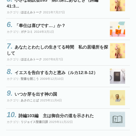
小さな朗読会263「病の床にあるとき（詩編
41:3...
カテゴリ:
ほほえみトーク
2021年7月27日
「奉仕は喜びです…」か？
カテゴリ:
ガチコミ
2024年3月1日
あなたとわたしの生きてる時間 私の居場所を探
して
カテゴリ:
ほほえみトーク
2007年8月7日
イエスを告白する力と恵み（ルカ12:8-12）
カテゴリ:
聖書を開こう
2009年12月10日
いつか芽を出す神の国
カテゴリ:
あさのことば
2025年11月4日
詩編103編 主は御自分の道を示された
カテゴリ:
リジョイス聖書日課
2025年11月22日