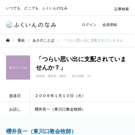
いつでも、どこでも、ふくいんのなみ
記事検索
ログイン
会員登録
番組
あさのことば
「つらい思い出に支配されていませんか？」
ホーム
「つらい思い出に支配されていま
せんか？」
あさのことば
投稿者 :
櫻井良一牧師
再生回数：70
放送日
２００６年１月１０日（火）
お話し
櫻井良一（東川口教会牧師）
櫻井良一（東川口教会牧師）