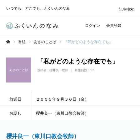
いつでも、どこでも、ふくいんのなみ
記事検索
ログイン
会員登録
番組
あさのことば
「私がどのような存在でも」
ホーム
「私がどのような存在でも」
あさのことば
投稿者 :
櫻井良一牧師
再生回数：57
放送日
２００５年９月３０日（金）
お話し
櫻井良一（東川口教会牧師）
櫻井良一（東川口教会牧師）