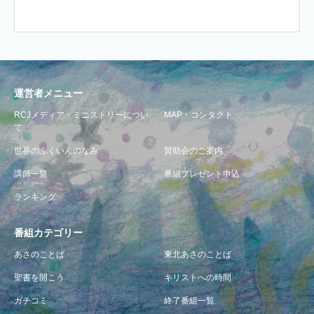
運営者メニュー
RCJメディア・ミニストリーについ
MAP・コンタクト
て
世界のふくいんのなみ
賛助会のご案内
講師一覧
番組プレゼント申込
ランキング
番組カテゴリー
あさのことば
東北あさのことば
聖書を開こう
キリストへの時間
ガチコミ
終了番組一覧