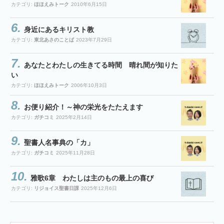
カテゴリ:
ほほえみトーク
2010年6月15日
身近にあるキリスト教
カテゴリ:
東北あさのことば
2023年7月29日
あなたとわたしの生きてる時間 晴れ間が知りた
い
カテゴリ:
ほほえみトーク
2006年10月3日
お便り紹介！～神の栄光をたたえます
カテゴリ:
ガチコミ
2025年2月14日
聖書人名事典の「カ」
カテゴリ:
ガチコミ
2025年11月28日
雅歌6章 わたしは主のもの最上の喜び
カテゴリ:
リジョイス聖書日課
2025年12月6日