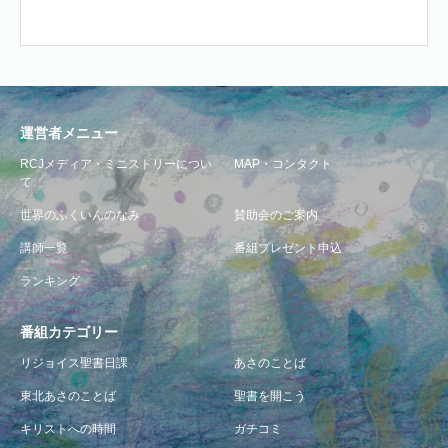
運営者メニュー
RCJメディア・ミニストリーについ
MAP・コンタクト
て
世界のふくいんのなみ
賛助会のご案内
講師一覧
番組プレゼント申込
ランキング
番組カテゴリー
リジョイス聖書日課
あさのことば
東北あさのことば
聖書を開こう
キリストへの時間
ガチコミ