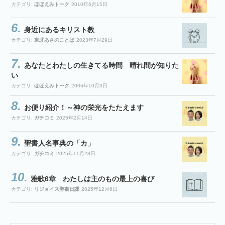
カテゴリ:
ほほえみトーク
2010年6月15日
身近にあるキリスト教
カテゴリ:
東北あさのことば
2023年7月29日
あなたとわたしの生きてる時間 晴れ間が知りた
い
カテゴリ:
ほほえみトーク
2006年10月3日
お便り紹介！～神の栄光をたたえます
カテゴリ:
ガチコミ
2025年2月14日
聖書人名事典の「カ」
カテゴリ:
ガチコミ
2025年11月28日
雅歌6章 わたしは主のもの最上の喜び
カテゴリ:
リジョイス聖書日課
2025年12月6日