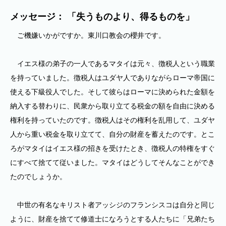
メッセージ： 「失うものより、得るものを」
ご機嫌いかがですか。東川口教会の櫻井です。
イエス様の弟子の一人であるマタイは元々、徴税人という職業
を持っていました。徴税人はユダヤ人でありながらローマ帝国に
使える下級役人でした。そして彼らはローマに決められた金額を
納入する替わりに、民衆から取り立てる税金の額を自由に決める
権利を持っていたのです。徴税人はその権利を乱用して、ユダヤ
人から重い税金を取り立てて、自分の財産を蓄えたのです。とこ
ろがマタイはイエス様の招きを受けたとき、徴税人の特権をすぐ
にすべて捨てて従いました。マタイはどうしてそんなことができ
たのでしょうか。
中世の有名なキリスト者アッシジのフランシスコは自分と同じ
ように、財産を捨てて修道士になろうとする人たちに「兄弟たち