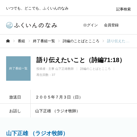
いつでも、どこでも、ふくいんのなみ
記事検索
ログイン
会員登録
番組
終了番組一覧
詩編のことばとこころ
語り伝えたいこと（詩編71:18）
ホーム
語り伝えたいこと（詩編71:18）
終了番組一覧
投稿者 :
主事 山下正雄教師
詩編のことばとこころ
再生回数：37
放送日
２００５年７月３日（日）
お話し
山下正雄 （ラジオ牧師）
山下正雄 （ラジオ牧師）