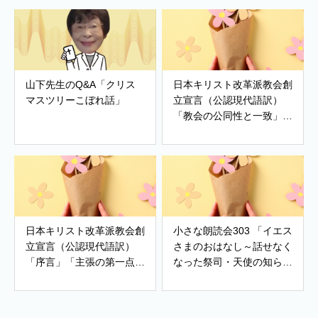
山下先生のQ&A「クリス
日本キリスト改革派教会創
マスツリーこぼれ話」
立宣言（公認現代語訳）
「教会の公同性と一致」
「改革派教会」「世界の希
望」
日本キリスト改革派教会創
小さな朗読会303 「イエス
立宣言（公認現代語訳）
さまのおはなし～話せなく
「序言」「主張の第一点～
なった祭司・天使の知ら
有神的人生観・世界観」、
せ」
「主張の第ニ点～信仰告
白・教会政治・善き生活」