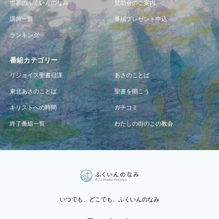
世界のふくいんのなみ
賛助会のご案内
講師一覧
番組プレゼント申込
ランキング
番組カテゴリー
リジョイス聖書日課
あさのことば
東北あさのことば
聖書を開こう
キリストへの時間
ガチコミ
終了番組一覧
わたしの街のこの教会
いつでも、どこでも、ふくいんのなみ