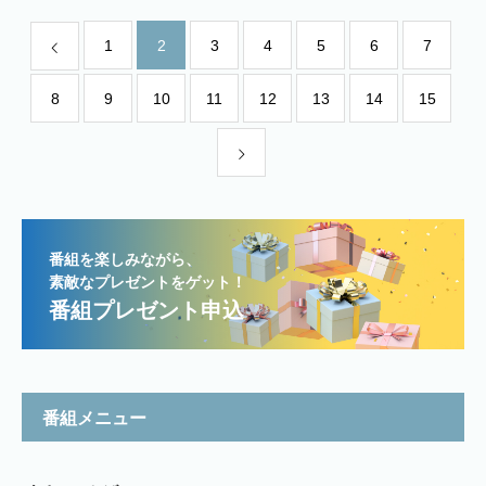
1
2
3
4
5
6
7
8
9
10
11
12
13
14
15
番組を楽しみながら、
素敵なプレゼントをゲット！
番組プレゼント申込
番組メニュー