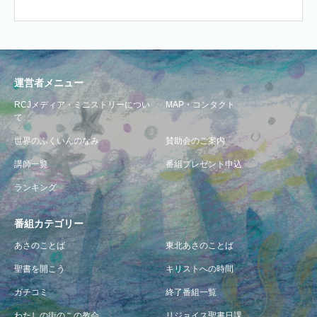
運営者メニュー
RCJメディア・ミニストリーについ
MAP・コンタクト
て
世界のふくいんのなみ
賛助会のご案内
講師一覧
番組プレゼント申込
ランキング
番組カテゴリー
あさのことば
東北あさのことば
聖書を開こう
キリストへの時間
ガチコミ
終了番組一覧
わたしの街のこの教会
リジョイス聖書日課