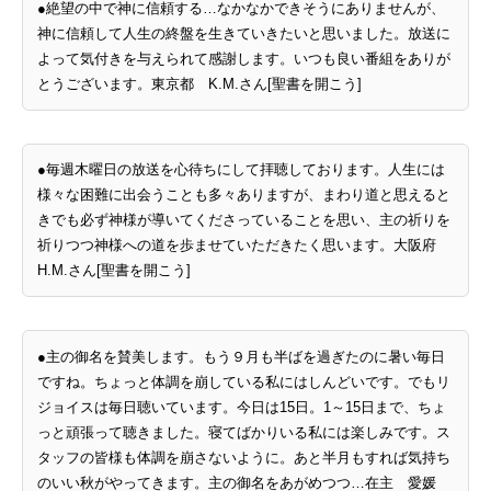
●絶望の中で神に信頼する…なかなかできそうにありませんが、
神に信頼して人生の終盤を生きていきたいと思いました。放送に
よって気付きを与えられて感謝します。いつも良い番組をありが
とうございます。東京都 K.M.さん[聖書を開こう]
●毎週木曜日の放送を心待ちにして拝聴しております。人生には
様々な困難に出会うことも多々ありますが、まわり道と思えると
きでも必ず神様が導いてくださっていることを思い、主の祈りを
祈りつつ神様への道を歩ませていただきたく思います。大阪府
H.M.さん[聖書を開こう]
●主の御名を賛美します。もう９月も半ばを過ぎたのに暑い毎日
ですね。ちょっと体調を崩している私にはしんどいです。でもリ
ジョイスは毎日聴いています。今日は15日。1～15日まで、ちょ
っと頑張って聴きました。寝てばかりいる私には楽しみです。ス
タッフの皆様も体調を崩さないように。あと半月もすれば気持ち
のいい秋がやってきます。主の御名をあがめつつ…在主 愛媛