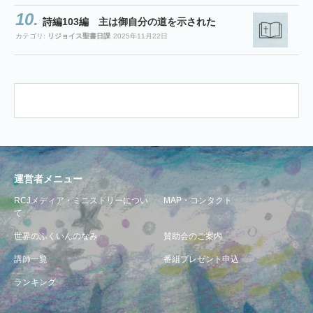
詩編103編 主は御自分の道を示された
カテゴリ:
リジョイス聖書日課
2025年11月22日
運営者メニュー
RCJメディア・ミニストリーについ
MAP・コンタクト
て
世界のふくいんのなみ
賛助会のご案内
講師一覧
番組プレゼント申込
ランキング