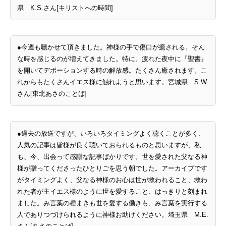
県 K.S.さん[キリストへの時間]
●今週も聴かせて頂きました。神様の手で傷口が癒される。そん
な時を感じるのが増えてきました。特に、疲れた夜中に『聖書』
を開いてデボーションする時の解放感。たくさん癒されます。こ
れからもたくさんイエス様に触れようと思います。宮城県 S.W.
さん[東北あさのことば]
●過去の放送ですが、いろいろタイミングよく聴くことが多く、
人気の記事は皆様が良く聴いておられるものと思いますが、私
も、今、出会って感謝な記事ばかりです。世を愛された父なる神
様が贈ってくださったひとりごを思う朝でした。アーカイブです
がタイミングよく、父なる神様のお心は世が救われること、救わ
れた者が主イエス様のように世を愛すること、はっきりと刻まれ
ました。み言葉の種まきも世を愛する働きも、み言葉を実行する
人でありつづけられるように神様お助けください。埼玉県 M.E.