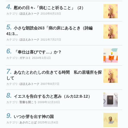
慰めの日々-「病むこと祈ること」（2）
カテゴリ:
ほほえみトーク
2010年6月15日
小さな朗読会263「病の床にあるとき（詩編
41:3...
カテゴリ:
ほほえみトーク
2021年7月27日
「奉仕は喜びです…」か？
カテゴリ:
ガチコミ
2024年3月1日
あなたとわたしの生きてる時間 私の居場所を探
して
カテゴリ:
ほほえみトーク
2007年8月7日
イエスを告白する力と恵み（ルカ12:8-12）
カテゴリ:
聖書を開こう
2009年12月10日
いつか芽を出す神の国
カテゴリ:
あさのことば
2025年11月4日