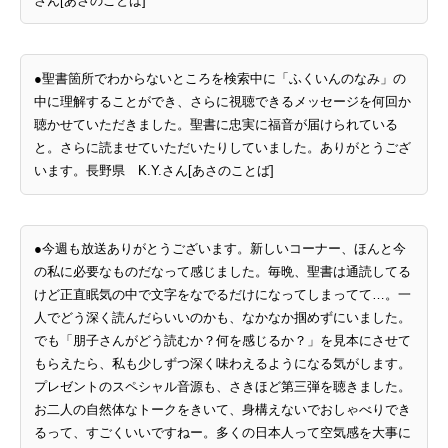
さん[あさのことば]
●聖書箇所でわからないところを検索中に「ふくいんのなみ」の
中に理解することができ、さらに視聴できるメッセージを何回か
聴かせていただきました。聖書に忠実に福音が届けられている
と。さらに読ませていただいたりしていました。ありがとうござ
います。長野県 K.Y.さん[あさのことば]
●今週も放送ありがとうございます。新しいコーナー、ほんと今
の私に必要なものだなって感じました。毎晩、聖書は通読してる
けど正直眠気の中で文字をなでるだけになってしまってて…。一
人でどう深く読んだらいいのかも、なかなか掴めずにいました。
でも「朋子さんがどう読むか？何を感じるか？」を見本にさせて
もらえたら、私も少しずつ深く味わえるようになる気がします。
プレゼントのスペシャル音源も、さきほど第三弾を聴きました。
お二人の自然体なトークをきいて、身構えないでおしゃべりでき
るって、すごくいいですねー。多くの日本人って空気感を大事に