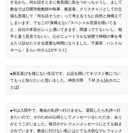
するから、何か話すときに無意識に気をつかっちゃうし、まして
教会では日曜学校教師や執事、奏楽者、クリスチャンとしての立
場も意識して「何を話そうか」って考えるうちに自然と身構えて
しまいます。でもこの“身構えない”スペシャル音源を聴いてる
と、自分の本音がふっと湧いてきます。間違っててもいいし、相
手と違う意見でもいい。心がニュートラルな状態で神様の事を考
えたり話せたりする貴重な時間になりました。千葉県 ハンドル
ネーム：まらいやさん[ガチコミ]
●最近喜びを感じない生活です。お話を聞いてキリスト教につい
てもっと知りたいと思いました。神奈川県 T.M.さん[あさのこ
とば]
●今は入院中で、教会の礼拝へ行けません。退院したら礼拝へ行
きたいので、そのための心得としてメッセージをいただき、あり
がとうございました。毎日のテレフォンメッセージにとても励ま
されています。教会に行けない私にはとても大切なテレフォンメ