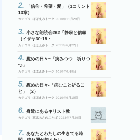
「信仰・希望・愛」（1コリント
13章）
カテゴリ:
ほほえみトーク
2016年11月29日
小さな朗読会262「静寂と信頼
（イザヤ30:15・...
カテゴリ:
ほほえみトーク
2021年6月22日
慰めの日々−「病みつつ 祈りつ
つ」−
カテゴリ:
ほほえみトーク
2010年6月8日
慰めの日々-「病むこと祈るこ
と」（2）
カテゴリ:
ほほえみトーク
2010年6月15日
身近にあるキリスト教
カテゴリ:
東北あさのことば
2023年7月29日
あなたとわたしの生きてる時
間 晴れ間が知りたい