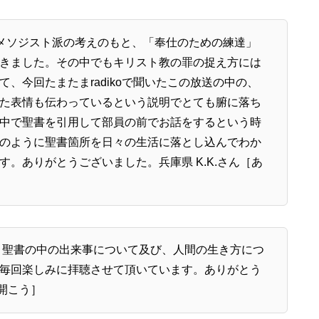
メソジスト派の考えのもと、「奉仕のための練達」
きました。その中でもキリスト教の罪の捉え方には
、今回たまたまradikoで聞いたこの放送の中の、
た表情も伝わっているという説明でとても腑に落ち
中で聖書を引用して部員の前でお話をするという時
のように聖書箇所を日々の生活に落とし込んでわか
。ありがとうございました。兵庫県 K.K.さん［あ
は、聖書の中の出来事について及び、人間の生き方につ
毎回楽しみに拝聴させて頂いています。ありがとう
を開こう］