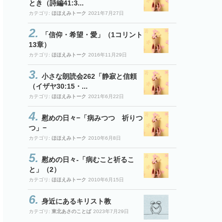
とき（詩編41:3...
カテゴリ:
ほほえみトーク
2021年7月27日
「信仰・希望・愛」（1コリント
13章）
カテゴリ:
ほほえみトーク
2016年11月29日
小さな朗読会262「静寂と信頼
（イザヤ30:15・...
カテゴリ:
ほほえみトーク
2021年6月22日
慰めの日々−「病みつつ 祈りつ
つ」−
カテゴリ:
ほほえみトーク
2010年6月8日
慰めの日々-「病むこと祈るこ
と」（2）
カテゴリ:
ほほえみトーク
2010年6月15日
身近にあるキリスト教
カテゴリ:
東北あさのことば
2023年7月29日