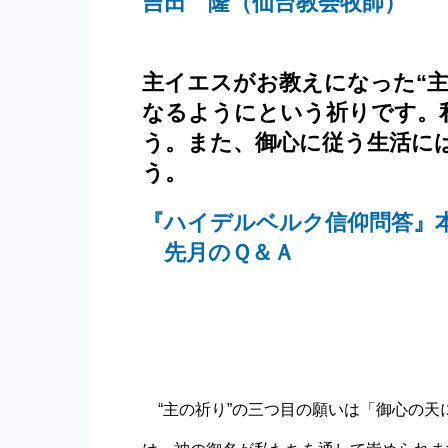
吉田 隆（仙台教会牧師）
主イエスがお教えになった“
なるようにという祈りです。
う。また、御心に従う生活に
う。
『ハイデルベルク信仰問答』
先月のＱ＆Ａ
“主の祈り”の三つ目の願いは「御心の天