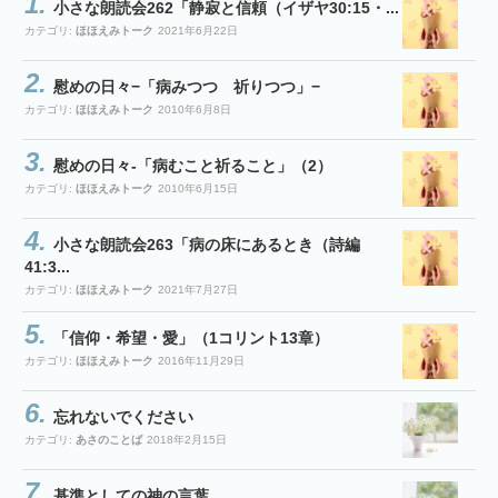
小さな朗読会262「静寂と信頼（イザヤ30:15・...
カテゴリ:
ほほえみトーク
2021年6月22日
慰めの日々−「病みつつ 祈りつつ」−
カテゴリ:
ほほえみトーク
2010年6月8日
慰めの日々-「病むこと祈ること」（2）
カテゴリ:
ほほえみトーク
2010年6月15日
小さな朗読会263「病の床にあるとき（詩編
41:3...
カテゴリ:
ほほえみトーク
2021年7月27日
「信仰・希望・愛」（1コリント13章）
カテゴリ:
ほほえみトーク
2016年11月29日
忘れないでください
カテゴリ:
あさのことば
2018年2月15日
基準としての神の言葉