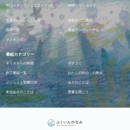
RCJメディア・ミニストリーについ
MAP・コンタクト
て
世界のふくいんのなみ
賛助会のご案内
講師一覧
番組プレゼント申込
ランキング
番組カテゴリー
キリストへの時間
ガチコミ
終了番組一覧
わたしの街のこの教会
リジョイス聖書日課
あさのことば
東北あさのことば
聖書を開こう