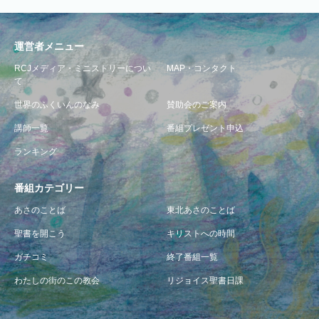
運営者メニュー
RCJメディア・ミニストリーについ
MAP・コンタクト
て
世界のふくいんのなみ
賛助会のご案内
講師一覧
番組プレゼント申込
ランキング
番組カテゴリー
あさのことば
東北あさのことば
聖書を開こう
キリストへの時間
ガチコミ
終了番組一覧
わたしの街のこの教会
リジョイス聖書日課