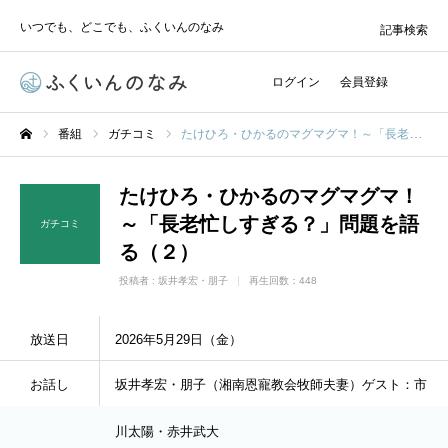
いつでも、どこでも、ふくいんのなみ
記事検索
ログイン
会員登録
番組
ガチコミ
たけひろ・ひかるのマグマグマ！～「長老忙しすぎる？」問題を語る（２）
ホーム
たけひろ・ひかるのマグマグマ！
～「長老忙しすぎる？」問題を語
ガチコミ
る（２）
投稿者 :
坂井孝宏・朋子
再生回数：448
放送日
2026年5月29日（金）
お話し
坂井孝宏・朋子（湘南恩寵教会牧師夫妻）ゲスト：市
川太陽・赤井武大